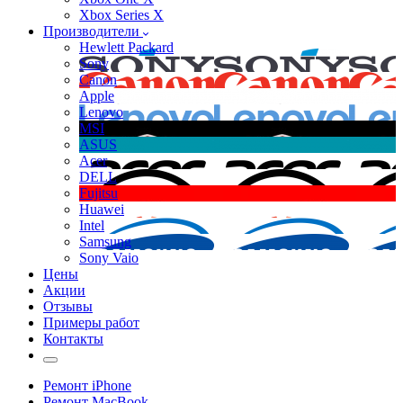
Xbox Series X
Производители
Hewlett Packard
Sony
Canon
Apple
Lenovo
MSI
ASUS
Acer
DELL
Fujitsu
Huawei
Intel
Samsung
Sony Vaio
Цены
Акции
Отзывы
Примеры работ
Контакты
Ремонт iPhone
Ремонт MacBook