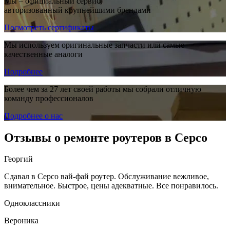
Мы – официальный сервис,
авторизованный крупнейшими брендами
Посмотреть сертификаты
Мы используем оригинальные запчасти или самые
качественные аналоги
Подробнее
Более чем за 27 лет своей работы мы собрали отличную
команду профессионалов
Подробнее о нас
Отзывы о ремонте роутеров в Серсо
Георгий
Сдавал в Серсо вай-фай роутер. Обслуживание вежливое,
внимательное. Быстрое, цены адекватные. Все понравилось.
Одноклассники
Вероника