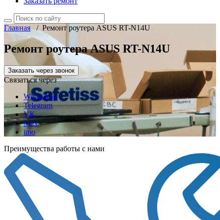
Заказать ремонт
Главная
/
Ремонт роутера ASUS RT-N14U
Ремонт роутера ASUS RT-N14U
Заказать через звонок
Связаться через
WhatsApp
Telegram
VK
Max
imo
Преимущества работы с нами