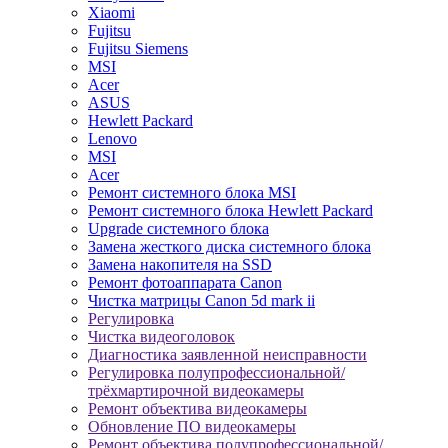
Xiaomi
Fujitsu
Fujitsu Siemens
MSI
Acer
ASUS
Hewlett Packard
Lenovo
MSI
Acer
Ремонт системного блока MSI
Ремонт системного блока Hewlett Packard
Upgrade системного блока
Замена жесткого диска системного блока
Замена накопителя на SSD
Ремонт фотоаппарата Canon
Чистка матрицы Canon 5d mark ii
Регулировка
Чистка видеоголовок
Диагностика заявленной неисправности
Регулировка полупрофессиональной/
трёхмартирочной видеокамеры
Ремонт объектива видеокамеры
Обновление ПО видеокамеры
Ремонт объектива полупрофессиональной/