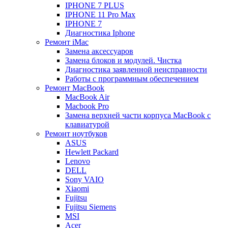
IPHONE 7 PLUS
IPHONE 11 Pro Max
IPHONE 7
Диагностика Iphone
Ремонт iMac
Замена аксессуаров
Замена блоков и модулей. Чистка
Диагностика заявленной неисправности
Работы с программным обеспечением
Ремонт MacBook
MacBook Air
Macbook Pro
Замена верхней части корпуса MacBook с
клавиатурой
Ремонт ноутбуков
ASUS
Hewlett Packard
Lenovo
DELL
Sony VAIO
Xiaomi
Fujitsu
Fujitsu Siemens
MSI
Acer