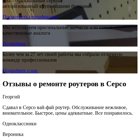
Мы – официальный сервис,
авторизованный крупнейшими брендами
Посмотреть сертификаты
Мы используем оригинальные запчасти или самые
качественные аналоги
Подробнее
Более чем за 27 лет своей работы мы собрали отличную
команду профессионалов
Подробнее о нас
Отзывы о ремонте роутеров в Серсо
Георгий
Сдавал в Серсо вай-фай роутер. Обслуживание вежливое,
внимательное. Быстрое, цены адекватные. Все понравилось.
Одноклассники
Вероника