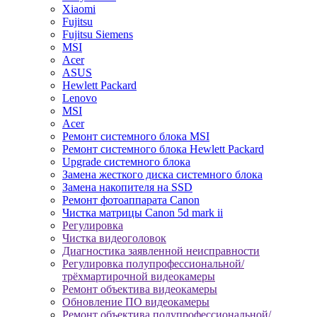
Xiaomi
Fujitsu
Fujitsu Siemens
MSI
Acer
ASUS
Hewlett Packard
Lenovo
MSI
Acer
Ремонт системного блока MSI
Ремонт системного блока Hewlett Packard
Upgrade системного блока
Замена жесткого диска системного блока
Замена накопителя на SSD
Ремонт фотоаппарата Canon
Чистка матрицы Canon 5d mark ii
Регулировка
Чистка видеоголовок
Диагностика заявленной неисправности
Регулировка полупрофессиональной/
трёхмартирочной видеокамеры
Ремонт объектива видеокамеры
Обновление ПО видеокамеры
Ремонт объектива полупрофессиональной/