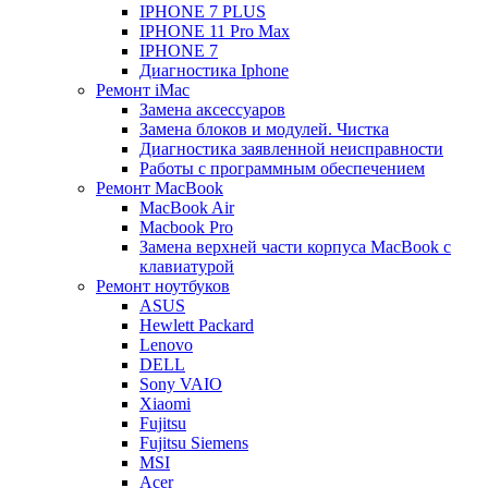
IPHONE 7 PLUS
IPHONE 11 Pro Max
IPHONE 7
Диагностика Iphone
Ремонт iMac
Замена аксессуаров
Замена блоков и модулей. Чистка
Диагностика заявленной неисправности
Работы с программным обеспечением
Ремонт MacBook
MacBook Air
Macbook Pro
Замена верхней части корпуса MacBook с
клавиатурой
Ремонт ноутбуков
ASUS
Hewlett Packard
Lenovo
DELL
Sony VAIO
Xiaomi
Fujitsu
Fujitsu Siemens
MSI
Acer