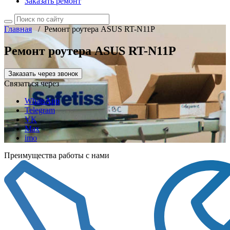
Заказать ремонт
Главная
/
Ремонт роутера ASUS RT-N11P
Ремонт роутера ASUS RT-N11P
Заказать через звонок
Связаться через
WhatsApp
Telegram
VK
Max
imo
Преимущества работы с нами