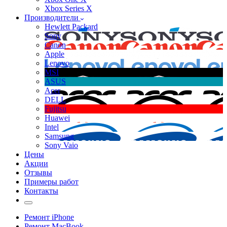
Xbox Series X
Производители
Hewlett Packard
Sony
Canon
Apple
Lenovo
MSI
ASUS
Acer
DELL
Fujitsu
Huawei
Intel
Samsung
Sony Vaio
Цены
Акции
Отзывы
Примеры работ
Контакты
Ремонт iPhone
Ремонт MacBook