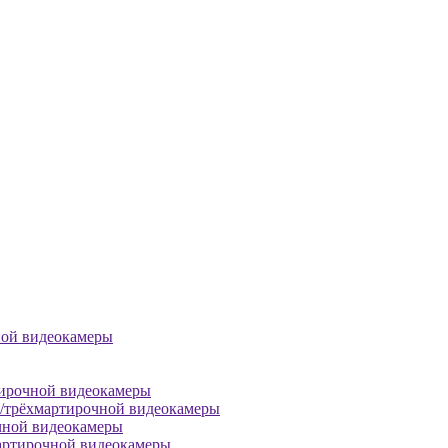
ной видеокамеры
тирочной видеокамеры
й/трёхмартирочной видеокамеры
чной видеокамеры
артирочной видеокамеры