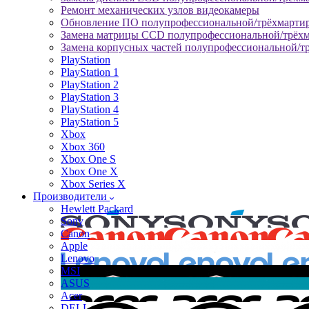
Ремонт механических узлов видеокамеры
Обновление ПО полупрофессиональной/трёхмарти
Замена матрицы CCD полупрофессиональной/трёх
Замена корпусных частей полупрофессиональной/т
PlayStation
PlayStation 1
PlayStation 2
PlayStation 3
PlayStation 4
PlayStation 5
Xbox
Xbox 360
Xbox One S
Xbox One X
Xbox Series X
Производители
Hewlett Packard
Sony
Canon
Apple
Lenovo
MSI
ASUS
Acer
DELL