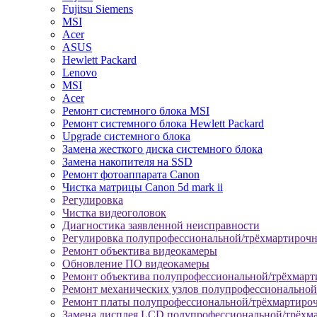
Fujitsu Siemens
MSI
Acer
ASUS
Hewlett Packard
Lenovo
MSI
Acer
Ремонт системного блока MSI
Ремонт системного блока Hewlett Packard
Upgrade системного блока
Замена жесткого диска системного блока
Замена накопителя на SSD
Ремонт фотоаппарата Canon
Чистка матрицы Canon 5d mark ii
Регулировка
Чистка видеоголовок
Диагностика заявленной неисправности
Регулировка полупрофессиональной/трёхмартироч
Ремонт объектива видеокамеры
Обновление ПО видеокамеры
Ремонт объектива полупрофессиональной/трёхмар
Ремонт механических узлов полупрофессионально
Ремонт платы полупрофессиональной/трёхмартиро
Замена дисплея LCD полупрофессиональной/трёхм