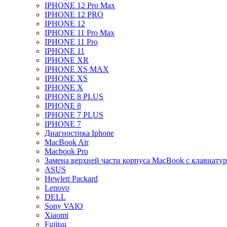
IPHONE 12 Pro Max
IPHONE 12 PRO
IPHONE 12
IPHONE 11 Pro Max
IPHONE 11 Pro
IPHONE 11
IPHONE XR
IPHONE XS MAX
IPHONE XS
IPHONE X
IPHONE 8 PLUS
IPHONE 8
IPHONE 7 PLUS
IPHONE 7
Диагностика Iphone
MacBook Air
Macbook Pro
Замена верхней части корпуса MacBook с клавиату
ASUS
Hewlett Packard
Lenovo
DELL
Sony VAIO
Xiaomi
Fujitsu