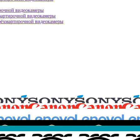
рочной видеокамеры
мартирочной видеокамеры
рёхмартирочной видеокамеры