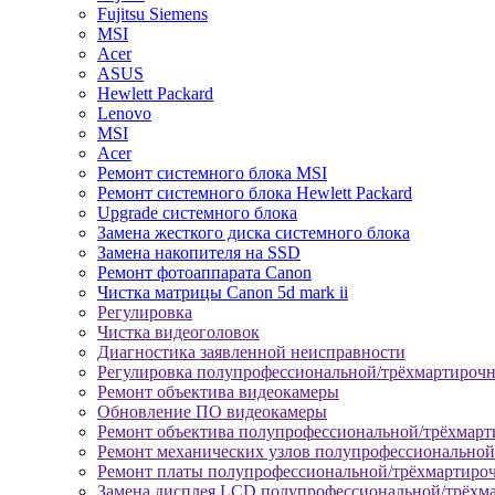
Fujitsu Siemens
MSI
Acer
ASUS
Hewlett Packard
Lenovo
MSI
Acer
Ремонт системного блока MSI
Ремонт системного блока Hewlett Packard
Upgrade системного блока
Замена жесткого диска системного блока
Замена накопителя на SSD
Ремонт фотоаппарата Canon
Чистка матрицы Canon 5d mark ii
Регулировка
Чистка видеоголовок
Диагностика заявленной неисправности
Регулировка полупрофессиональной/трёхмартироч
Ремонт объектива видеокамеры
Обновление ПО видеокамеры
Ремонт объектива полупрофессиональной/трёхмар
Ремонт механических узлов полупрофессионально
Ремонт платы полупрофессиональной/трёхмартиро
Замена дисплея LCD полупрофессиональной/трёхм