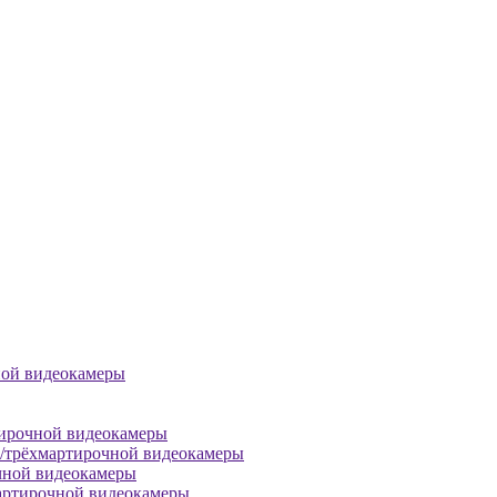
ной видеокамеры
тирочной видеокамеры
й/трёхмартирочной видеокамеры
чной видеокамеры
артирочной видеокамеры