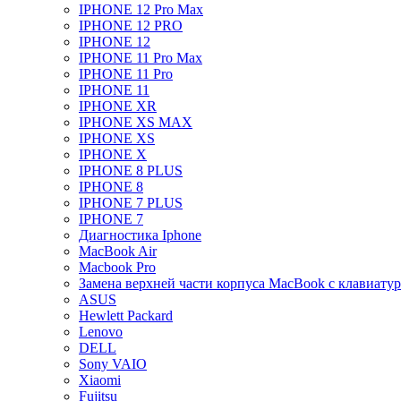
IPHONE 12 Pro Max
IPHONE 12 PRO
IPHONE 12
IPHONE 11 Pro Max
IPHONE 11 Pro
IPHONE 11
IPHONE XR
IPHONE XS MAX
IPHONE XS
IPHONE X
IPHONE 8 PLUS
IPHONE 8
IPHONE 7 PLUS
IPHONE 7
Диагностика Iphone
MacBook Air
Macbook Pro
Замена верхней части корпуса MacBook с клавиату
ASUS
Hewlett Packard
Lenovo
DELL
Sony VAIO
Xiaomi
Fujitsu