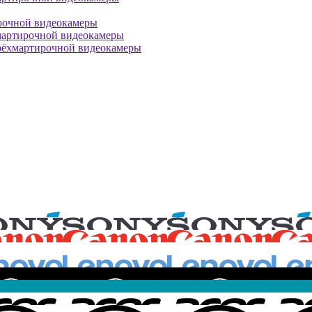
рочной видеокамеры
мартирочной видеокамеры
рёхмартирочной видеокамеры