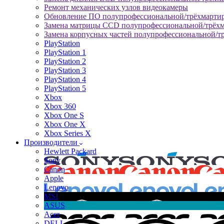
Ремонт механических узлов видеокамеры
Обновление ПО полупрофессиональной/трёхмарти
Замена матрицы CCD полупрофессиональной/трёх
Замена корпусных частей полупрофессиональной/т
PlayStation
PlayStation 1
PlayStation 2
PlayStation 3
PlayStation 4
PlayStation 5
Xbox
Xbox 360
Xbox One S
Xbox One X
Xbox Series X
Производители
Hewlett Packard
Sony
Canon
Apple
Lenovo
MSI
ASUS
Acer
DELL