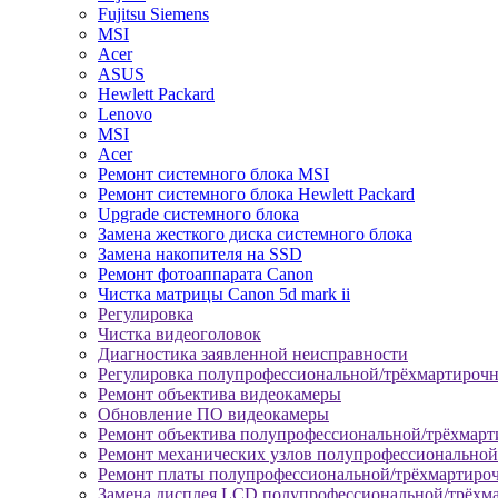
Fujitsu Siemens
MSI
Acer
ASUS
Hewlett Packard
Lenovo
MSI
Acer
Ремонт системного блока MSI
Ремонт системного блока Hewlett Packard
Upgrade системного блока
Замена жесткого диска системного блока
Замена накопителя на SSD
Ремонт фотоаппарата Canon
Чистка матрицы Canon 5d mark ii
Регулировка
Чистка видеоголовок
Диагностика заявленной неисправности
Регулировка полупрофессиональной/трёхмартироч
Ремонт объектива видеокамеры
Обновление ПО видеокамеры
Ремонт объектива полупрофессиональной/трёхмар
Ремонт механических узлов полупрофессионально
Ремонт платы полупрофессиональной/трёхмартиро
Замена дисплея LCD полупрофессиональной/трёхм