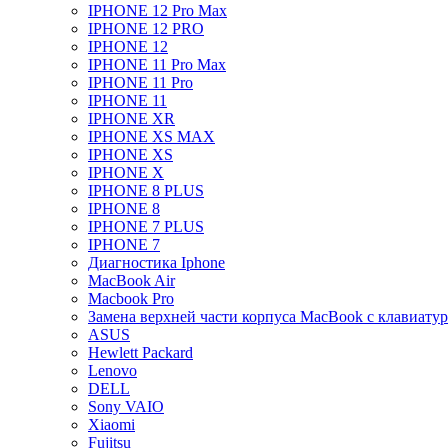
IPHONE 12 Pro Max
IPHONE 12 PRO
IPHONE 12
IPHONE 11 Pro Max
IPHONE 11 Pro
IPHONE 11
IPHONE XR
IPHONE XS MAX
IPHONE XS
IPHONE X
IPHONE 8 PLUS
IPHONE 8
IPHONE 7 PLUS
IPHONE 7
Диагностика Iphone
MacBook Air
Macbook Pro
Замена верхней части корпуса MacBook с клавиату
ASUS
Hewlett Packard
Lenovo
DELL
Sony VAIO
Xiaomi
Fujitsu