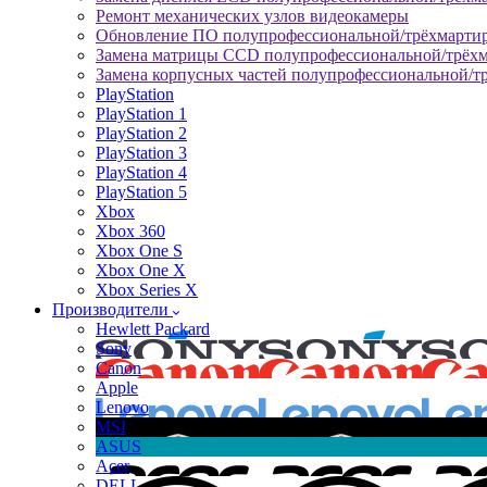
Ремонт механических узлов видеокамеры
Обновление ПО полупрофессиональной/трёхмарти
Замена матрицы CCD полупрофессиональной/трёх
Замена корпусных частей полупрофессиональной/т
PlayStation
PlayStation 1
PlayStation 2
PlayStation 3
PlayStation 4
PlayStation 5
Xbox
Xbox 360
Xbox One S
Xbox One X
Xbox Series X
Производители
Hewlett Packard
Sony
Canon
Apple
Lenovo
MSI
ASUS
Acer
DELL