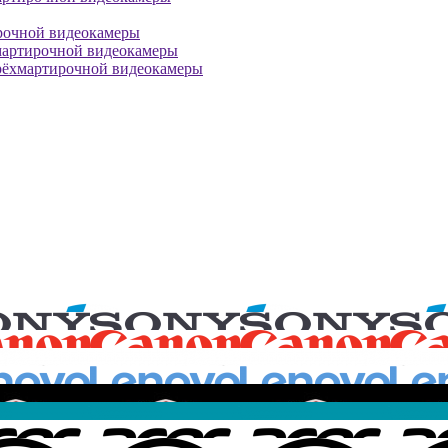
рочной видеокамеры
мартирочной видеокамеры
рёхмартирочной видеокамеры