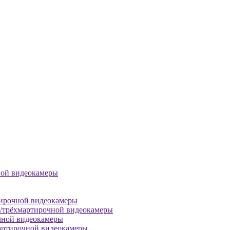
ной видеокамеры
тирочной видеокамеры
й/трёхмартирочной видеокамеры
чной видеокамеры
артирочной видеокамеры