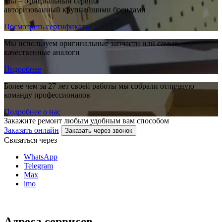
Мы – официальный сервис,
авторизованный крупнейшими брендами
Посмотреть сертификаты
Мы используем оригинальные запчасти или самые
качественные аналоги
Подробнее
Более чем за 27 лет своей работы мы собрали отличную
команду профессионалов
Подробнее о нас
Закажите ремонт любым удобным вам способом
Заказать онлайн
Заказать через звонок
Связаться через
WhatsApp
Telegram
Max
imo
Адреса сервисов