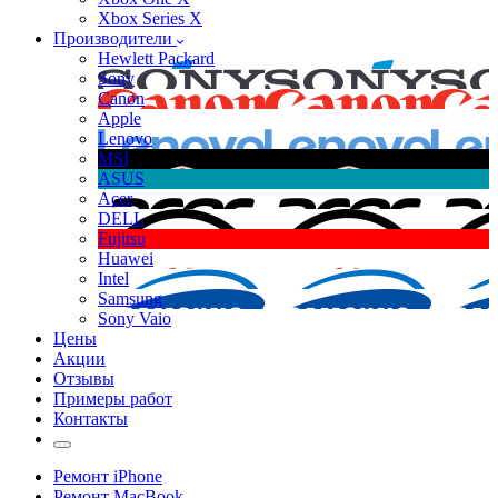
Xbox Series X
Производители
Hewlett Packard
Sony
Canon
Apple
Lenovo
MSI
ASUS
Acer
DELL
Fujitsu
Huawei
Intel
Samsung
Sony Vaio
Цены
Акции
Отзывы
Примеры работ
Контакты
Ремонт iPhone
Ремонт MacBook