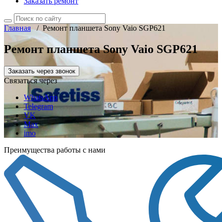
Заказать ремонт
Главная
/
Ремонт планшета Sony Vaio SGP621
Ремонт планшета Sony Vaio SGP621
Заказать через звонок
Связаться через
WhatsApp
Telegram
VK
Max
imo
Преимущества работы с нами