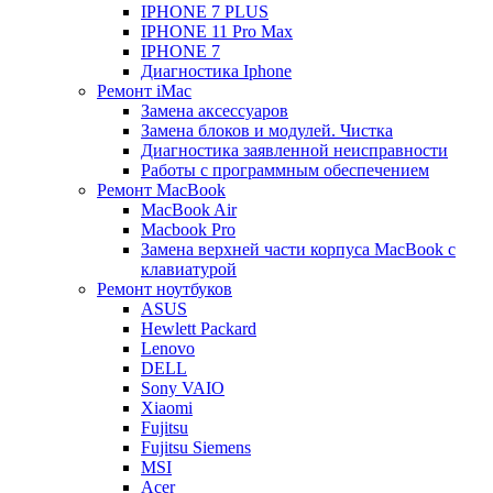
IPHONE 7 PLUS
IPHONE 11 Pro Max
IPHONE 7
Диагностика Iphone
Ремонт iMac
Замена аксессуаров
Замена блоков и модулей. Чистка
Диагностика заявленной неисправности
Работы с программным обеспечением
Ремонт MacBook
MacBook Air
Macbook Pro
Замена верхней части корпуса MacBook с
клавиатурой
Ремонт ноутбуков
ASUS
Hewlett Packard
Lenovo
DELL
Sony VAIO
Xiaomi
Fujitsu
Fujitsu Siemens
MSI
Acer