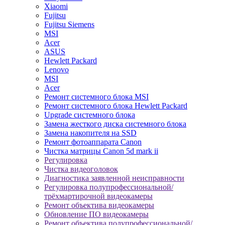
Xiaomi
Fujitsu
Fujitsu Siemens
MSI
Acer
ASUS
Hewlett Packard
Lenovo
MSI
Acer
Ремонт системного блока MSI
Ремонт системного блока Hewlett Packard
Upgrade системного блока
Замена жесткого диска системного блока
Замена накопителя на SSD
Ремонт фотоаппарата Canon
Чистка матрицы Canon 5d mark ii
Регулировка
Чистка видеоголовок
Диагностика заявленной неисправности
Регулировка полупрофессиональной/
трёхмартирочной видеокамеры
Ремонт объектива видеокамеры
Обновление ПО видеокамеры
Ремонт объектива полупрофессиональной/