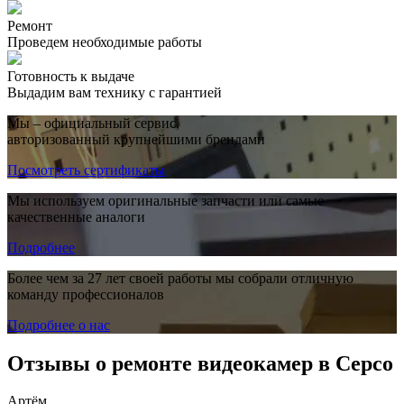
Ремонт
Проведем необходимые работы
Готовность к выдаче
Выдадим вам технику с гарантией
Мы – официальный сервис,
авторизованный крупнейшими брендами
Посмотреть сертификаты
Мы используем оригинальные запчасти или самые
качественные аналоги
Подробнее
Более чем за 27 лет своей работы мы собрали отличную
команду профессионалов
Подробнее о нас
Отзывы о ремонте видеокамер в Серсо
Артём