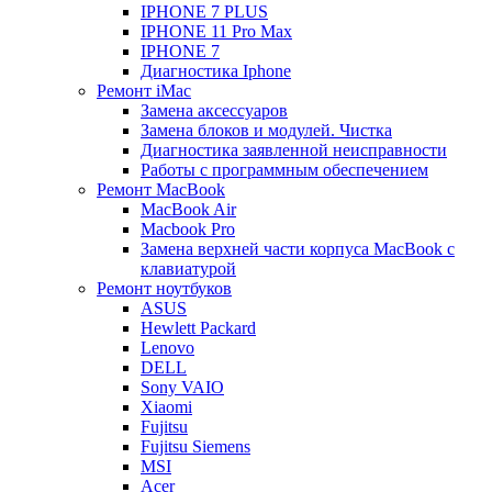
IPHONE 7 PLUS
IPHONE 11 Pro Max
IPHONE 7
Диагностика Iphone
Ремонт iMac
Замена аксессуаров
Замена блоков и модулей. Чистка
Диагностика заявленной неисправности
Работы с программным обеспечением
Ремонт MacBook
MacBook Air
Macbook Pro
Замена верхней части корпуса MacBook с
клавиатурой
Ремонт ноутбуков
ASUS
Hewlett Packard
Lenovo
DELL
Sony VAIO
Xiaomi
Fujitsu
Fujitsu Siemens
MSI
Acer