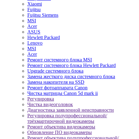
Xiaomi
Fujitsu
Fujitsu Siemens
MSI
Acer
ASUS
Hewlett Packard
Lenovo
MSI
Acer
Ремонт системного блока MSI
Ремонт системного блока Hewlett Packard
Upgrade системного блока
Замена жесткого диска системного блока
Замена накопителя на SSD
Ремонт фотоаппарата Canon
Чистка матрицы Canon 5d mark ii
Регулировка
Чистка видеоголовок
Диагностика заявленной неисправности
Регулировка полупрофессиональной/
трёхмартирочной видеокамеры
Ремонт объектива видеокамеры
Обновление ПО видеокамеры
Ремонт объектива полупрофессиональной/