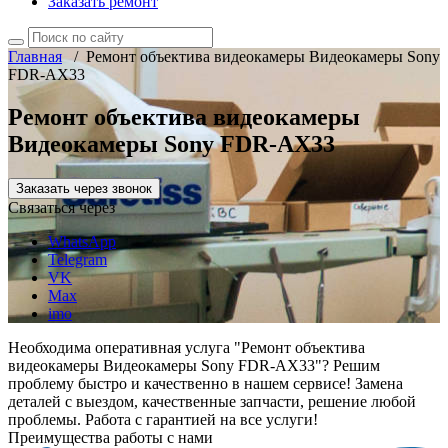
Заказать ремонт
Главная
/
Ремонт объектива видеокамеры Видеокамеры Sony
FDR-AX33
Ремонт объектива видеокамеры
Видеокамеры Sony FDR-AX33
Заказать через звонок
Связаться через
WhatsApp
Telegram
VK
Max
imo
Необходима оперативная услуга "Ремонт объектива
видеокамеры Видеокамеры Sony FDR-AX33"? Решим
проблему быстро и качественно в нашем сервисе! Замена
деталей с выездом, качественные запчасти, решение любой
проблемы. Работа с гарантией на все услуги!
Преимущества работы с нами