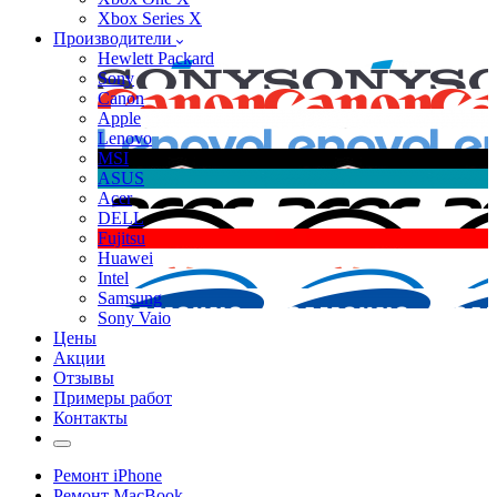
Xbox Series X
Производители
Hewlett Packard
Sony
Canon
Apple
Lenovo
MSI
ASUS
Acer
DELL
Fujitsu
Huawei
Intel
Samsung
Sony Vaio
Цены
Акции
Отзывы
Примеры работ
Контакты
Ремонт iPhone
Ремонт MacBook