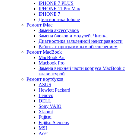
IPHONE 7 PLUS
IPHONE 11 Pro Max
IPHONE 7
Диагностика Iphone
Ремонт iMac
Замена аксессуаров
Замена блоков и модулей. Чистка
Диагностика заявленной неисправности
Работы с программным обеспечением
Ремонт MacBook
MacBook Air
Macbook Pro
Замена верхней части корпуса MacBook с
клавиатурой
Ремонт ноутбуков
ASUS
Hewlett Packard
Lenovo
DELL
Sony VAIO
Xiaomi
Fujitsu
Fujitsu Siemens
MSI
Acer