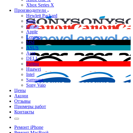
Xbox Series X
Производители
Hewlett Packard
Sony
Canon
Apple
Lenovo
MSI
ASUS
Acer
DELL
Fujitsu
Huawei
Intel
Samsung
Sony Vaio
Цены
Акции
Отзывы
Примеры работ
Контакты
Ремонт iPhone
Ремонт MacBook