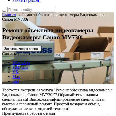
Заказать ремонт
Главная
/
Ремонт объектива видеокамеры Видеокамеры
Canon MV730i
Ремонт объектива видеокамеры
Видеокамеры Canon MV730i
Заказать через звонок
Связаться через
WhatsApp
Telegram
VK
Max
imo
Требуется экстренная услуга "Ремонт объектива видеокамеры
Видеокамеры Canon MV730i"? Обращайтесь к нашим
специалистам! Высококвалифицированные специалисты,
быстрый сервисный ремонт. Простой возврат и обмен,
обслуживание всех моделей техники!
Преимущества работы с нами