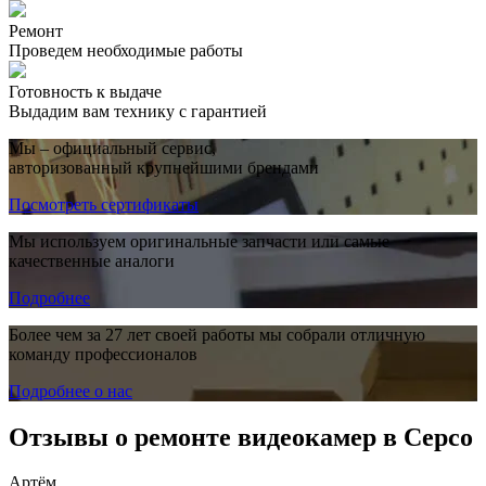
Ремонт
Проведем необходимые работы
Готовность к выдаче
Выдадим вам технику с гарантией
Мы – официальный сервис,
авторизованный крупнейшими брендами
Посмотреть сертификаты
Мы используем оригинальные запчасти или самые
качественные аналоги
Подробнее
Более чем за 27 лет своей работы мы собрали отличную
команду профессионалов
Подробнее о нас
Отзывы о ремонте видеокамер в Серсо
Артём