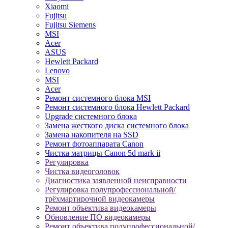
Xiaomi
Fujitsu
Fujitsu Siemens
MSI
Acer
ASUS
Hewlett Packard
Lenovo
MSI
Acer
Ремонт системного блока MSI
Ремонт системного блока Hewlett Packard
Upgrade системного блока
Замена жесткого диска системного блока
Замена накопителя на SSD
Ремонт фотоаппарата Canon
Чистка матрицы Canon 5d mark ii
Регулировка
Чистка видеоголовок
Диагностика заявленной неисправности
Регулировка полупрофессиональной/
трёхмартирочной видеокамеры
Ремонт объектива видеокамеры
Обновление ПО видеокамеры
Ремонт объектива полупрофессиональной/