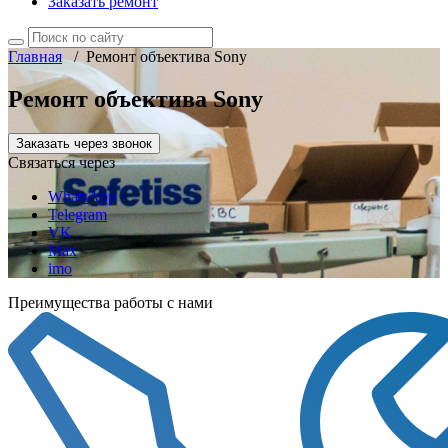
Заказать ремонт
Главная
/
Ремонт объектива Sony
Ремонт объектива Sony
Заказать через звонок
Связаться через
WhatsApp
Telegram
VK
Max
imo
Преимущества работы с нами