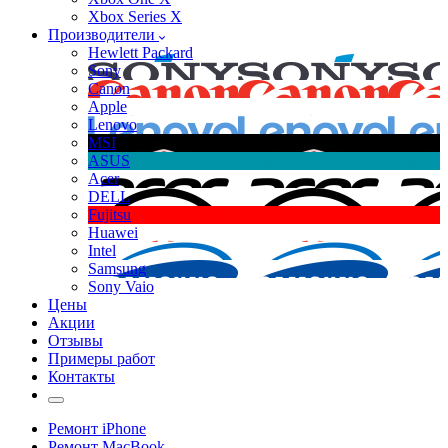
Xbox Series X
Производители
Hewlett Packard
Sony
Canon
Apple
Lenovo
MSI
ASUS
Acer
DELL
Fujitsu
Huawei
Intel
Samsung
Sony Vaio
Цены
Акции
Отзывы
Примеры работ
Контакты
Ремонт iPhone
Ремонт MacBook