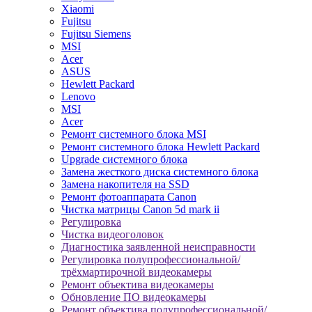
Xiaomi
Fujitsu
Fujitsu Siemens
MSI
Acer
ASUS
Hewlett Packard
Lenovo
MSI
Acer
Ремонт системного блока MSI
Ремонт системного блока Hewlett Packard
Upgrade системного блока
Замена жесткого диска системного блока
Замена накопителя на SSD
Ремонт фотоаппарата Canon
Чистка матрицы Canon 5d mark ii
Регулировка
Чистка видеоголовок
Диагностика заявленной неисправности
Регулировка полупрофессиональной/
трёхмартирочной видеокамеры
Ремонт объектива видеокамеры
Обновление ПО видеокамеры
Ремонт объектива полупрофессиональной/