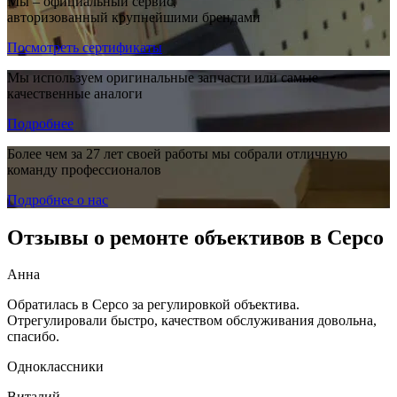
Мы – официальный сервис,
авторизованный крупнейшими брендами
Посмотреть сертификаты
Мы используем оригинальные запчасти или самые
качественные аналоги
Подробнее
Более чем за 27 лет своей работы мы собрали отличную
команду профессионалов
Подробнее о нас
Отзывы о ремонте объективов в Серсо
Анна
Обратилась в Серсо за регулировкой объектива.
Отрегулировали быстро, качеством обслуживания довольна,
спасибо.
Одноклассники
Виталий