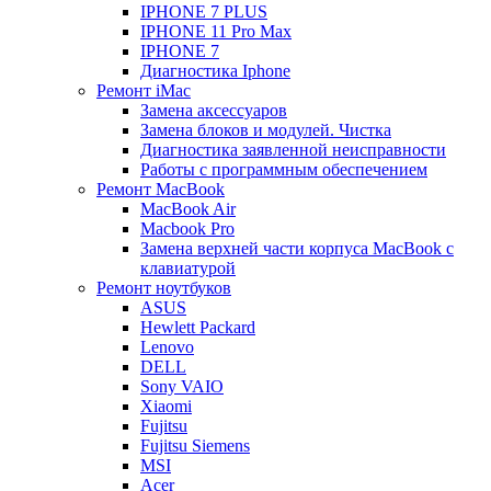
IPHONE 7 PLUS
IPHONE 11 Pro Max
IPHONE 7
Диагностика Iphone
Ремонт iMac
Замена аксессуаров
Замена блоков и модулей. Чистка
Диагностика заявленной неисправности
Работы с программным обеспечением
Ремонт MacBook
MacBook Air
Macbook Pro
Замена верхней части корпуса MacBook с
клавиатурой
Ремонт ноутбуков
ASUS
Hewlett Packard
Lenovo
DELL
Sony VAIO
Xiaomi
Fujitsu
Fujitsu Siemens
MSI
Acer