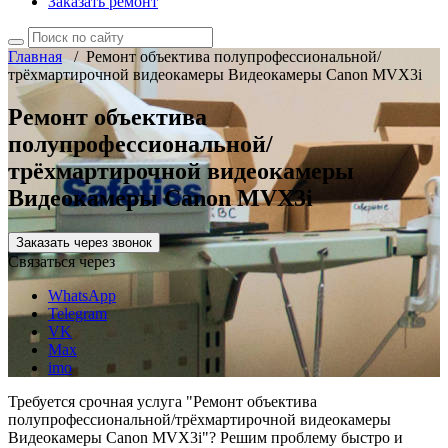
Заказать ремонт
Главная
/
Ремонт объектива полупрофессиональной/
трёхмартирочной видеокамеры Видеокамеры Canon MVX3i
Ремонт объектива
полупрофессиональной/
трёхмартирочной видеокамеры
Видеокамеры Canon MVX3i
Заказать через звонок
Связаться через
WhatsApp
Telegram
VK
Max
imo
Требуется срочная услуга "Ремонт объектива
полупрофессиональной/трёхмартирочной видеокамеры
Видеокамеры Canon MVX3i"? Решим проблему быстро и