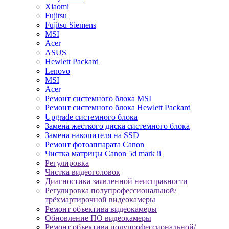
Xiaomi
Fujitsu
Fujitsu Siemens
MSI
Acer
ASUS
Hewlett Packard
Lenovo
MSI
Acer
Ремонт системного блока MSI
Ремонт системного блока Hewlett Packard
Upgrade системного блока
Замена жесткого диска системного блока
Замена накопителя на SSD
Ремонт фотоаппарата Canon
Чистка матрицы Canon 5d mark ii
Регулировка
Чистка видеоголовок
Диагностика заявленной неисправности
Регулировка полупрофессиональной/
трёхмартирочной видеокамеры
Ремонт объектива видеокамеры
Обновление ПО видеокамеры
Ремонт объектива полупрофессиональной/