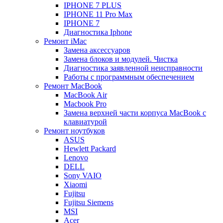
IPHONE 7 PLUS
IPHONE 11 Pro Max
IPHONE 7
Диагностика Iphone
Ремонт iMac
Замена аксессуаров
Замена блоков и модулей. Чистка
Диагностика заявленной неисправности
Работы с программным обеспечением
Ремонт MacBook
MacBook Air
Macbook Pro
Замена верхней части корпуса MacBook с
клавиатурой
Ремонт ноутбуков
ASUS
Hewlett Packard
Lenovo
DELL
Sony VAIO
Xiaomi
Fujitsu
Fujitsu Siemens
MSI
Acer