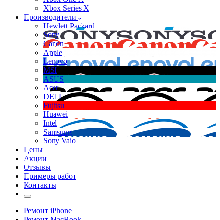
Xbox Series X
Производители
Hewlett Packard
Sony
Canon
Apple
Lenovo
MSI
ASUS
Acer
DELL
Fujitsu
Huawei
Intel
Samsung
Sony Vaio
Цены
Акции
Отзывы
Примеры работ
Контакты
Ремонт iPhone
Ремонт MacBook