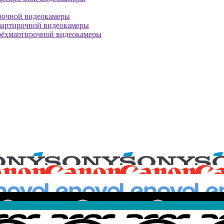
рочной видеокамеры
мартирочной видеокамеры
рёхмартирочной видеокамеры