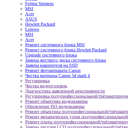
Fujitsu Siemens
MSI
Acer
ASUS
Hewlett Packard
Lenovo
MSI
Acer
Ремонт системного блока MSI
Ремонт системного блока Hewlett Packard
Upgrade системного блока
Замена жесткого диска системного блока
Замена накопителя на SSD
Ремонт фотоаппарата Canon
Чистка матрицы Canon 5d mark ii
Регулировка
Чистка видеоголовок
Диагностика заявленной неисправности
Регулировка полупрофессиональной/трёхмартироч
Ремонт объектива видеокамеры
Обновление ПО видеокамеры
Ремонт объектива полупрофессиональной/трёхмар
Ремонт механических узлов полупрофессионально
Ремонт платы полупрофессиональной/трёхмартиро
Замена дисплея LCD полупрофессиональной/трёхм