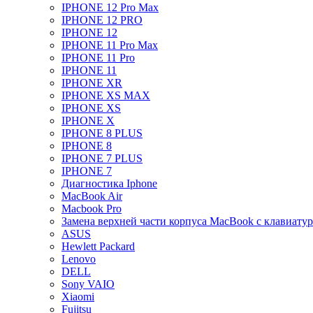
IPHONE 12 Pro Max
IPHONE 12 PRO
IPHONE 12
IPHONE 11 Pro Max
IPHONE 11 Pro
IPHONE 11
IPHONE XR
IPHONE XS MAX
IPHONE XS
IPHONE X
IPHONE 8 PLUS
IPHONE 8
IPHONE 7 PLUS
IPHONE 7
Диагностика Iphone
MacBook Air
Macbook Pro
Замена верхней части корпуса MacBook с клавиату
ASUS
Hewlett Packard
Lenovo
DELL
Sony VAIO
Xiaomi
Fujitsu