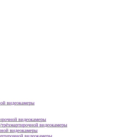
ной видеокамеры
тирочной видеокамеры
й/трёхмартирочной видеокамеры
чной видеокамеры
артирочной видеокамеры