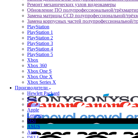
Ремонт механических узлов видеокамеры
Обновление ПО полупрофессиональной/трёхмарти
Замена матрицы CCD полупрофессиональной/трёх
Замена корпусных частей полупрофессиональной/т
PlayStation
PlayStation 1
PlayStation 2
PlayStation 3
PlayStation 4
PlayStation 5
Xbox
Xbox 360
Xbox One S
Xbox One X
Xbox Series X
Производители
Hewlett Packard
Sony
Canon
Apple
Lenovo
MSI
ASUS
Acer
DELL