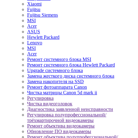
Xiaomi
Fujitsu
Fujitsu Siemens
MSI
Acer
ASUS
Hewlett Packard
Lenovo
MSI
Acer
Ремонт системного блока MSI
Ремонт системного блока Hewlett Packard
Upgrade системного блока
Замена жесткого диска системного блока
Замена накопителя на SSD
Ремонт фотоаппарата Canon
Чистка матрицы Canon 5d mark ii
Регулировка
Чистка видеоголовок
Диагностика заявленной неисправности
Регулировка полупрофессиональной/
трёхмартирочной видеокамеры
Ремонт объектива видеокамеры
Обновление ПО видеокамеры
Ремонт объектива полупрофессиональной/