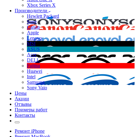
Xbox Series X
Производители
Hewlett Packard
Sony
Canon
Apple
Lenovo
MSI
ASUS
Acer
DELL
Fujitsu
Huawei
Intel
Samsung
Sony Vaio
Цены
Акции
Отзывы
Примеры работ
Контакты
Ремонт iPhone
Ремонт MacBook