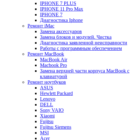
IPHONE 7 PLUS
IPHONE 11 Pro Max
IPHONE 7
Диагностика Iphone
Ремонт iMac
Замена аксессуаров
Замена блоков и модулей. Чистка
Диагностика заявленной неисправности
Работы с программным обеспечением
Ремонт MacBook
MacBook Air
Macbook Pro
Замена верхней части корпуса MacBook с
клавиатурой
Ремонт ноутбуков
ASUS
Hewlett Packard
Lenovo
DELL
Sony VAIO
Xiaomi
Fujitsu
Fujitsu Siemens
MSI
Acer