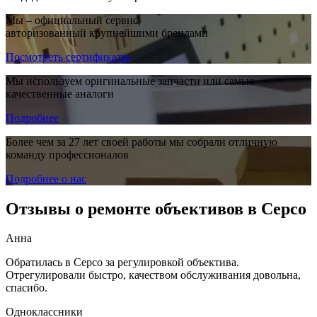
Мы – официальный сервис,
авторизованный крупнейшими брендами
Посмотреть сертификаты
Мы используем оригинальные запчасти или самые
качественные аналоги
Подробнее
Более чем за 27 лет своей работы мы собрали отличную
команду профессионалов
Подробнее о нас
Отзывы о ремонте объективов в Серсо
Анна
Обратилась в Серсо за регулировкой объектива.
Отрегулировали быстро, качеством обслуживания довольна,
спасибо.
Одноклассники