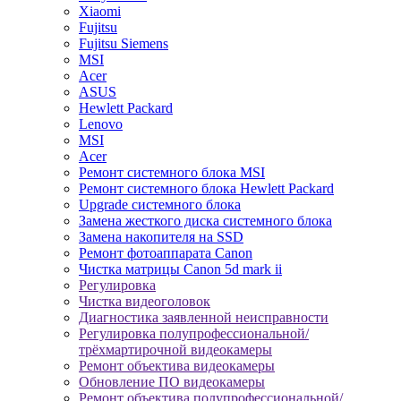
Xiaomi
Fujitsu
Fujitsu Siemens
MSI
Acer
ASUS
Hewlett Packard
Lenovo
MSI
Acer
Ремонт системного блока MSI
Ремонт системного блока Hewlett Packard
Upgrade системного блока
Замена жесткого диска системного блока
Замена накопителя на SSD
Ремонт фотоаппарата Canon
Чистка матрицы Canon 5d mark ii
Регулировка
Чистка видеоголовок
Диагностика заявленной неисправности
Регулировка полупрофессиональной/
трёхмартирочной видеокамеры
Ремонт объектива видеокамеры
Обновление ПО видеокамеры
Ремонт объектива полупрофессиональной/