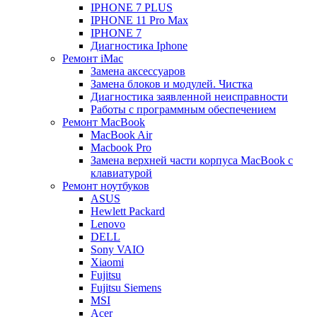
IPHONE 7 PLUS
IPHONE 11 Pro Max
IPHONE 7
Диагностика Iphone
Ремонт iMac
Замена аксессуаров
Замена блоков и модулей. Чистка
Диагностика заявленной неисправности
Работы с программным обеспечением
Ремонт MacBook
MacBook Air
Macbook Pro
Замена верхней части корпуса MacBook с
клавиатурой
Ремонт ноутбуков
ASUS
Hewlett Packard
Lenovo
DELL
Sony VAIO
Xiaomi
Fujitsu
Fujitsu Siemens
MSI
Acer