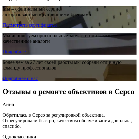
Мы – официальный сервис,
авторизованный крупнейшими брендами
Посмотреть сертификаты
Мы используем оригинальные запчасти или самые
качественные аналоги
Подробнее
Более чем за 27 лет своей работы мы собрали отличную
команду профессионалов
Подробнее о нас
Отзывы о ремонте объективов в Серсо
Анна
Обратилась в Серсо за регулировкой объектива.
Отрегулировали быстро, качеством обслуживания довольна,
спасибо.
Одноклассники