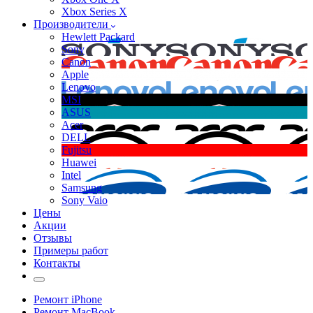
Xbox Series X
Производители
Hewlett Packard
Sony
Canon
Apple
Lenovo
MSI
ASUS
Acer
DELL
Fujitsu
Huawei
Intel
Samsung
Sony Vaio
Цены
Акции
Отзывы
Примеры работ
Контакты
Ремонт iPhone
Ремонт MacBook