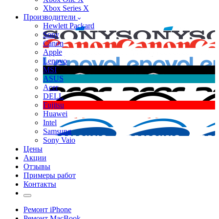
Xbox Series X
Производители
Hewlett Packard
Sony
Canon
Apple
Lenovo
MSI
ASUS
Acer
DELL
Fujitsu
Huawei
Intel
Samsung
Sony Vaio
Цены
Акции
Отзывы
Примеры работ
Контакты
Ремонт iPhone
Ремонт MacBook