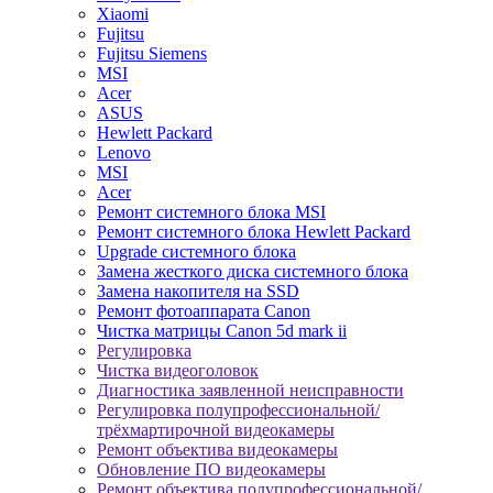
Xiaomi
Fujitsu
Fujitsu Siemens
MSI
Acer
ASUS
Hewlett Packard
Lenovo
MSI
Acer
Ремонт системного блока MSI
Ремонт системного блока Hewlett Packard
Upgrade системного блока
Замена жесткого диска системного блока
Замена накопителя на SSD
Ремонт фотоаппарата Canon
Чистка матрицы Canon 5d mark ii
Регулировка
Чистка видеоголовок
Диагностика заявленной неисправности
Регулировка полупрофессиональной/
трёхмартирочной видеокамеры
Ремонт объектива видеокамеры
Обновление ПО видеокамеры
Ремонт объектива полупрофессиональной/