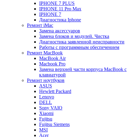
IPHONE 7 PLUS
IPHONE 11 Pro Max
IPHONE 7
Диагностика Iphone
Ремонт iMac
Замена аксессуаров
Замена блоков и модулей. Чистка
Диагностика заявленной неисправности
Работы с программным обеспечением
Ремонт MacBook
MacBook Air
Macbook Pro
Замена верхней части корпуса MacBook с
клавиатурой
Ремонт ноутбуков
ASUS
Hewlett Packard
Lenovo
DELL
Sony VAIO
Xiaomi
Fujitsu
Fujitsu Siemens
MSI
Acer