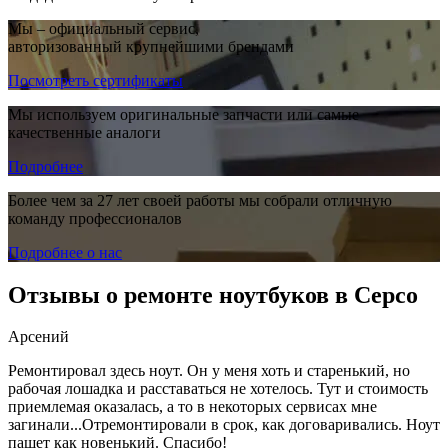
Мы – официальный сервис,
авторизованный крупнейшими брендами
Посмотреть сертификаты
Мы используем оригинальные запчасти или самые
качественные аналоги
Подробнее
Более чем за 27 лет своей работы мы собрали отличную
команду профессионалов
Подробнее о нас
Отзывы о ремонте ноутбуков в Серсо
Арсений
Ремонтировал здесь ноут. Он у меня хоть и старенький, но
рабочая лошадка и расставаться не хотелось. Тут и стоимость
приемлемая оказалась, а то в некоторых сервисах мне
загинали...Отремонтировали в срок, как договаривались. Ноут
пашет как новенький. Спасибо!