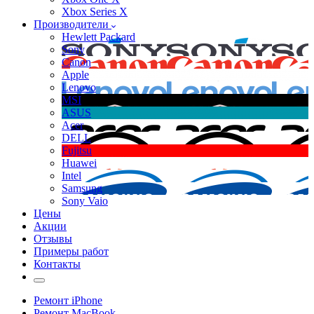
Xbox Series X
Производители
Hewlett Packard
Sony
Canon
Apple
Lenovo
MSI
ASUS
Acer
DELL
Fujitsu
Huawei
Intel
Samsung
Sony Vaio
Цены
Акции
Отзывы
Примеры работ
Контакты
Ремонт iPhone
Ремонт MacBook