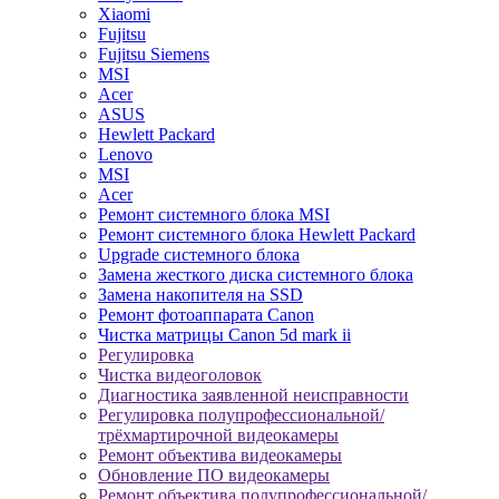
Xiaomi
Fujitsu
Fujitsu Siemens
MSI
Acer
ASUS
Hewlett Packard
Lenovo
MSI
Acer
Ремонт системного блока MSI
Ремонт системного блока Hewlett Packard
Upgrade системного блока
Замена жесткого диска системного блока
Замена накопителя на SSD
Ремонт фотоаппарата Canon
Чистка матрицы Canon 5d mark ii
Регулировка
Чистка видеоголовок
Диагностика заявленной неисправности
Регулировка полупрофессиональной/
трёхмартирочной видеокамеры
Ремонт объектива видеокамеры
Обновление ПО видеокамеры
Ремонт объектива полупрофессиональной/