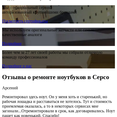
Мы – официальный сервис,
авторизованный крупнейшими брендами
Посмотреть сертификаты
Мы используем оригинальные запчасти или самые
качественные аналоги
Подробнее
Более чем за 27 лет своей работы мы собрали отличную
команду профессионалов
Подробнее о нас
Отзывы о ремонте ноутбуков в Серсо
Арсений
Ремонтировал здесь ноут. Он у меня хоть и старенький, но
рабочая лошадка и расставаться не хотелось. Тут и стоимость
приемлемая оказалась, а то в некоторых сервисах мне
загинали...Отремонтировали в срок, как договаривались. Ноут
пашет как новенький. Спасибо!