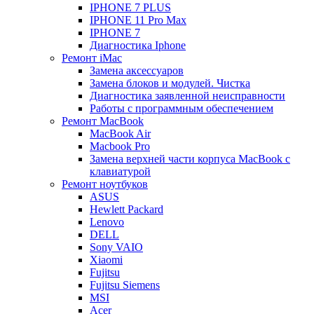
IPHONE 7 PLUS
IPHONE 11 Pro Max
IPHONE 7
Диагностика Iphone
Ремонт iMac
Замена аксессуаров
Замена блоков и модулей. Чистка
Диагностика заявленной неисправности
Работы с программным обеспечением
Ремонт MacBook
MacBook Air
Macbook Pro
Замена верхней части корпуса MacBook с
клавиатурой
Ремонт ноутбуков
ASUS
Hewlett Packard
Lenovo
DELL
Sony VAIO
Xiaomi
Fujitsu
Fujitsu Siemens
MSI
Acer