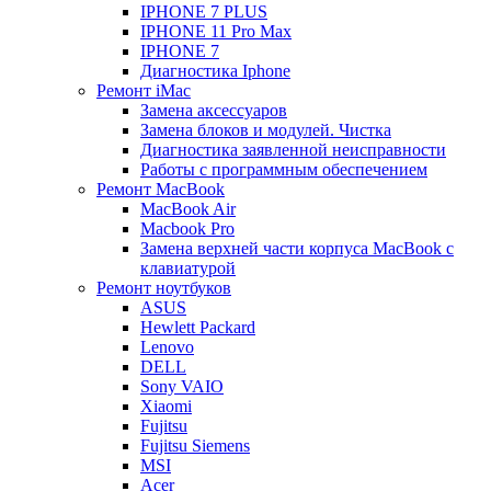
IPHONE 7 PLUS
IPHONE 11 Pro Max
IPHONE 7
Диагностика Iphone
Ремонт iMac
Замена аксессуаров
Замена блоков и модулей. Чистка
Диагностика заявленной неисправности
Работы с программным обеспечением
Ремонт MacBook
MacBook Air
Macbook Pro
Замена верхней части корпуса MacBook с
клавиатурой
Ремонт ноутбуков
ASUS
Hewlett Packard
Lenovo
DELL
Sony VAIO
Xiaomi
Fujitsu
Fujitsu Siemens
MSI
Acer