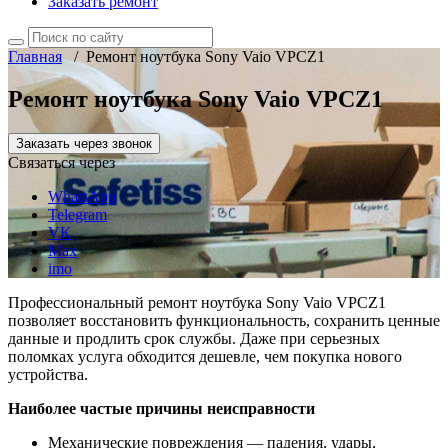
Заказать ремонт
Главная
/
Ремонт ноутбука Sony Vaio VPCZ1
Ремонт ноутбука Sony Vaio VPCZ1
Заказать через звонок
Связаться через
WhatsApp
Telegram
VK
Max
imo
Профессиональный ремонт ноутбука Sony Vaio VPCZ1
позволяет восстановить функциональность, сохранить ценные
данные и продлить срок службы. Даже при серьезных
поломках услуга обходится дешевле, чем покупка нового
устройства.
Наиболее частые причины неисправности
Механические повреждения — падения, удары,