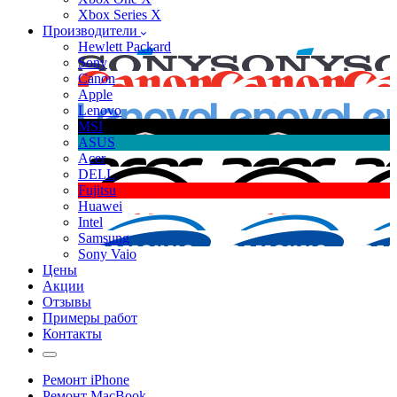
Xbox Series X
Производители
Hewlett Packard
Sony
Canon
Apple
Lenovo
MSI
ASUS
Acer
DELL
Fujitsu
Huawei
Intel
Samsung
Sony Vaio
Цены
Акции
Отзывы
Примеры работ
Контакты
Ремонт iPhone
Ремонт MacBook