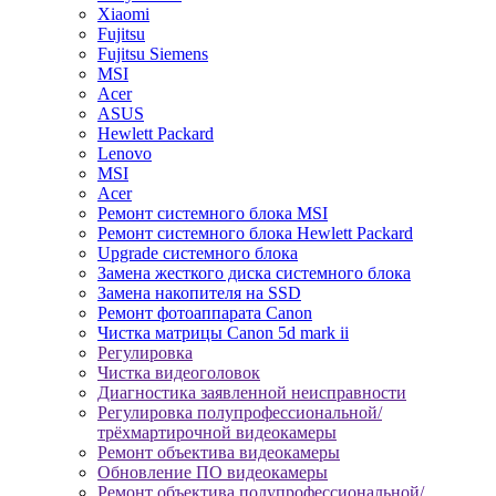
Xiaomi
Fujitsu
Fujitsu Siemens
MSI
Acer
ASUS
Hewlett Packard
Lenovo
MSI
Acer
Ремонт системного блока MSI
Ремонт системного блока Hewlett Packard
Upgrade системного блока
Замена жесткого диска системного блока
Замена накопителя на SSD
Ремонт фотоаппарата Canon
Чистка матрицы Canon 5d mark ii
Регулировка
Чистка видеоголовок
Диагностика заявленной неисправности
Регулировка полупрофессиональной/
трёхмартирочной видеокамеры
Ремонт объектива видеокамеры
Обновление ПО видеокамеры
Ремонт объектива полупрофессиональной/