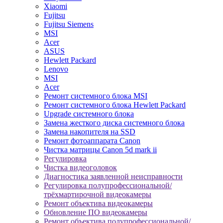
Xiaomi
Fujitsu
Fujitsu Siemens
MSI
Acer
ASUS
Hewlett Packard
Lenovo
MSI
Acer
Ремонт системного блока MSI
Ремонт системного блока Hewlett Packard
Upgrade системного блока
Замена жесткого диска системного блока
Замена накопителя на SSD
Ремонт фотоаппарата Canon
Чистка матрицы Canon 5d mark ii
Регулировка
Чистка видеоголовок
Диагностика заявленной неисправности
Регулировка полупрофессиональной/
трёхмартирочной видеокамеры
Ремонт объектива видеокамеры
Обновление ПО видеокамеры
Ремонт объектива полупрофессиональной/