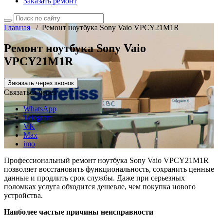
Заказать ремонт
Главная
/
Ремонт ноутбука Sony Vaio VPCY21M1R
Ремонт ноутбука Sony Vaio
VPCY21M1R
Заказать через звонок
Связаться через
WhatsApp
Telegram
VK
Max
imo
Профессиональный ремонт ноутбука Sony Vaio VPCY21M1R
позволяет восстановить функциональность, сохранить ценные
данные и продлить срок службы. Даже при серьезных
поломках услуга обходится дешевле, чем покупка нового
устройства.
Наиболее частые причины неисправности