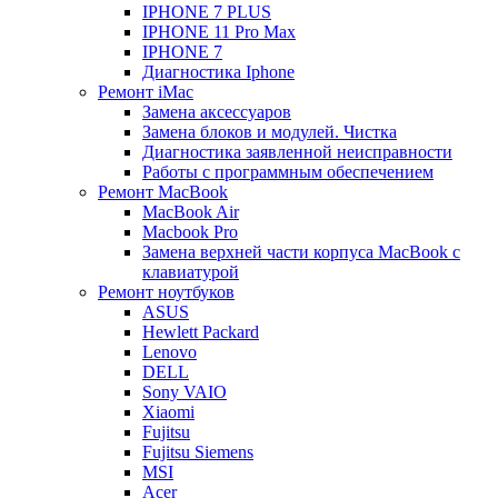
IPHONE 7 PLUS
IPHONE 11 Pro Max
IPHONE 7
Диагностика Iphone
Ремонт iMac
Замена аксессуаров
Замена блоков и модулей. Чистка
Диагностика заявленной неисправности
Работы с программным обеспечением
Ремонт MacBook
MacBook Air
Macbook Pro
Замена верхней части корпуса MacBook с
клавиатурой
Ремонт ноутбуков
ASUS
Hewlett Packard
Lenovo
DELL
Sony VAIO
Xiaomi
Fujitsu
Fujitsu Siemens
MSI
Acer