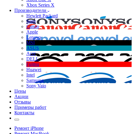
Xbox Series X
Производители
Hewlett Packard
Sony
Canon
Apple
Lenovo
MSI
ASUS
Acer
DELL
Fujitsu
Huawei
Intel
Samsung
Sony Vaio
Цены
Акции
Отзывы
Примеры работ
Контакты
Ремонт iPhone
Ремонт MacBook