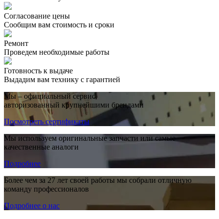
Согласование цены
Сообщим вам стоимость и сроки
Ремонт
Проведем необходимые работы
Готовность к выдаче
Выдадим вам технику с гарантией
Мы – официальный сервис,
авторизованный крупнейшими брендами
Посмотреть сертификаты
Мы используем оригинальные запчасти или самые
качественные аналоги
Подробнее
Более чем за 27 лет своей работы мы собрали отличную
команду профессионалов
Подробнее о нас