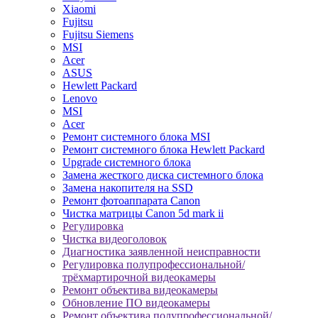
Xiaomi
Fujitsu
Fujitsu Siemens
MSI
Acer
ASUS
Hewlett Packard
Lenovo
MSI
Acer
Ремонт системного блока MSI
Ремонт системного блока Hewlett Packard
Upgrade системного блока
Замена жесткого диска системного блока
Замена накопителя на SSD
Ремонт фотоаппарата Canon
Чистка матрицы Canon 5d mark ii
Регулировка
Чистка видеоголовок
Диагностика заявленной неисправности
Регулировка полупрофессиональной/
трёхмартирочной видеокамеры
Ремонт объектива видеокамеры
Обновление ПО видеокамеры
Ремонт объектива полупрофессиональной/