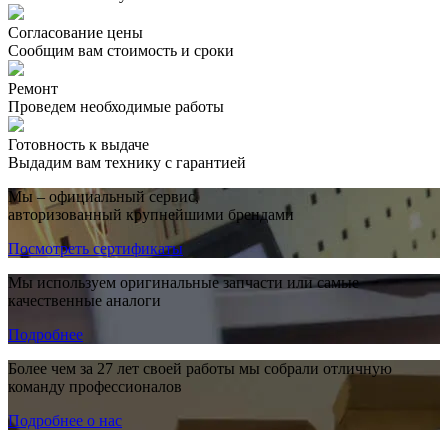
Согласование цены
Сообщим вам стоимость и сроки
Ремонт
Проведем необходимые работы
Готовность к выдаче
Выдадим вам технику с гарантией
Мы – официальный сервис,
авторизованный крупнейшими брендами
Посмотреть сертификаты
Мы используем оригинальные запчасти или самые
качественные аналоги
Подробнее
Более чем за 27 лет своей работы мы собрали отличную
команду профессионалов
Подробнее о нас