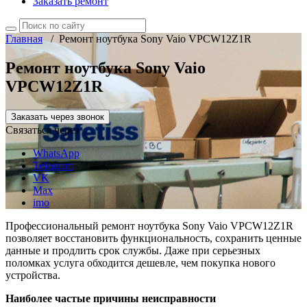
Заказать ремонт
Главная
/
Ремонт ноутбука Sony Vaio VPCW12Z1R
Ремонт ноутбука Sony Vaio
VPCW12Z1R
Заказать через звонок
Связаться через
WhatsApp
Telegram
VK
Max
imo
Профессиональный ремонт ноутбука Sony Vaio VPCW12Z1R
позволяет восстановить функциональность, сохранить ценные
данные и продлить срок службы. Даже при серьезных
поломках услуга обходится дешевле, чем покупка нового
устройства.
Наиболее частые причины неисправности