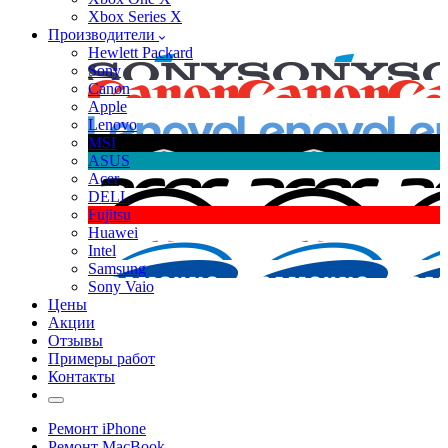
Xbox Series X
Производители
Hewlett Packard
Sony
Canon
Apple
Lenovo
MSI
ASUS
Acer
DELL
Fujitsu
Huawei
Intel
Samsung
Sony Vaio
Цены
Акции
Отзывы
Примеры работ
Контакты
Ремонт iPhone
Ремонт MacBook