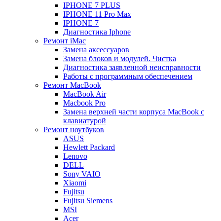
IPHONE 7 PLUS
IPHONE 11 Pro Max
IPHONE 7
Диагностика Iphone
Ремонт iMac
Замена аксессуаров
Замена блоков и модулей. Чистка
Диагностика заявленной неисправности
Работы с программным обеспечением
Ремонт MacBook
MacBook Air
Macbook Pro
Замена верхней части корпуса MacBook с
клавиатурой
Ремонт ноутбуков
ASUS
Hewlett Packard
Lenovo
DELL
Sony VAIO
Xiaomi
Fujitsu
Fujitsu Siemens
MSI
Acer