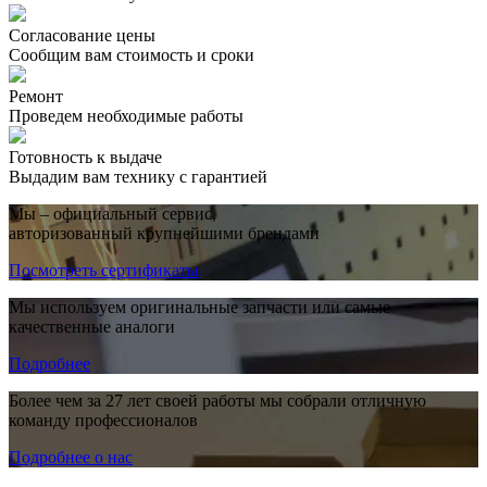
Согласование цены
Сообщим вам стоимость и сроки
Ремонт
Проведем необходимые работы
Готовность к выдаче
Выдадим вам технику с гарантией
Мы – официальный сервис,
авторизованный крупнейшими брендами
Посмотреть сертификаты
Мы используем оригинальные запчасти или самые
качественные аналоги
Подробнее
Более чем за 27 лет своей работы мы собрали отличную
команду профессионалов
Подробнее о нас