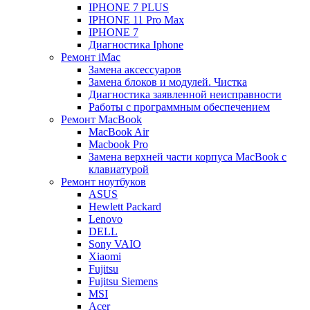
IPHONE 7 PLUS
IPHONE 11 Pro Max
IPHONE 7
Диагностика Iphone
Ремонт iMac
Замена аксессуаров
Замена блоков и модулей. Чистка
Диагностика заявленной неисправности
Работы с программным обеспечением
Ремонт MacBook
MacBook Air
Macbook Pro
Замена верхней части корпуса MacBook с
клавиатурой
Ремонт ноутбуков
ASUS
Hewlett Packard
Lenovo
DELL
Sony VAIO
Xiaomi
Fujitsu
Fujitsu Siemens
MSI
Acer