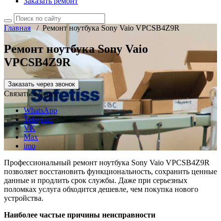
Заказать ремонт
Главная
/
Ремонт ноутбука Sony Vaio VPCSB4Z9R
Ремонт ноутбука Sony Vaio
VPCSB4Z9R
Заказать через звонок
Связаться через
WhatsApp
Telegram
VK
Max
imo
Профессиональный ремонт ноутбука Sony Vaio VPCSB4Z9R
позволяет восстановить функциональность, сохранить ценные
данные и продлить срок службы. Даже при серьезных
поломках услуга обходится дешевле, чем покупка нового
устройства.
Наиболее частые причины неисправности