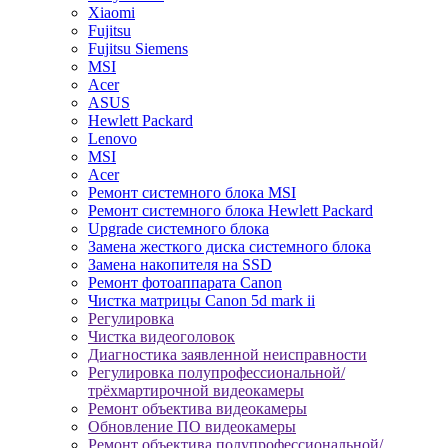
Xiaomi
Fujitsu
Fujitsu Siemens
MSI
Acer
ASUS
Hewlett Packard
Lenovo
MSI
Acer
Ремонт системного блока MSI
Ремонт системного блока Hewlett Packard
Upgrade системного блока
Замена жесткого диска системного блока
Замена накопителя на SSD
Ремонт фотоаппарата Canon
Чистка матрицы Canon 5d mark ii
Регулировка
Чистка видеоголовок
Диагностика заявленной неисправности
Регулировка полупрофессиональной/
трёхмартирочной видеокамеры
Ремонт объектива видеокамеры
Обновление ПО видеокамеры
Ремонт объектива полупрофессиональной/