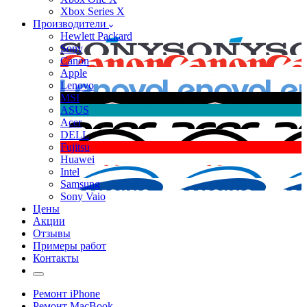
Xbox Series X
Производители
Hewlett Packard
Sony
Canon
Apple
Lenovo
MSI
ASUS
Acer
DELL
Fujitsu
Huawei
Intel
Samsung
Sony Vaio
Цены
Акции
Отзывы
Примеры работ
Контакты
Ремонт iPhone
Ремонт MacBook