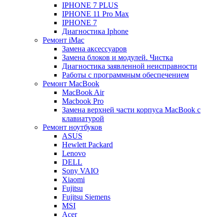
IPHONE 7 PLUS
IPHONE 11 Pro Max
IPHONE 7
Диагностика Iphone
Ремонт iMac
Замена аксессуаров
Замена блоков и модулей. Чистка
Диагностика заявленной неисправности
Работы с программным обеспечением
Ремонт MacBook
MacBook Air
Macbook Pro
Замена верхней части корпуса MacBook с
клавиатурой
Ремонт ноутбуков
ASUS
Hewlett Packard
Lenovo
DELL
Sony VAIO
Xiaomi
Fujitsu
Fujitsu Siemens
MSI
Acer