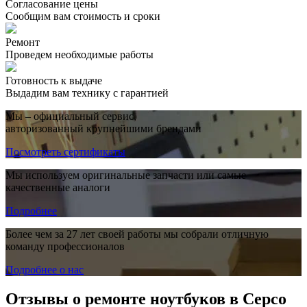
Согласование цены
Сообщим вам стоимость и сроки
Ремонт
Проведем необходимые работы
Готовность к выдаче
Выдадим вам технику с гарантией
Мы – официальный сервис,
авторизованный крупнейшими брендами
Посмотреть сертификаты
Мы используем оригинальные запчасти или самые
качественные аналоги
Подробнее
Более чем за 27 лет своей работы мы собрали отличную
команду профессионалов
Подробнее о нас
Отзывы о ремонте ноутбуков в Серсо