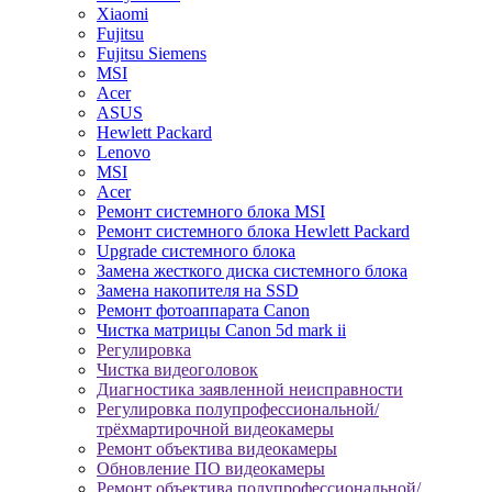
Xiaomi
Fujitsu
Fujitsu Siemens
MSI
Acer
ASUS
Hewlett Packard
Lenovo
MSI
Acer
Ремонт системного блока MSI
Ремонт системного блока Hewlett Packard
Upgrade системного блока
Замена жесткого диска системного блока
Замена накопителя на SSD
Ремонт фотоаппарата Canon
Чистка матрицы Canon 5d mark ii
Регулировка
Чистка видеоголовок
Диагностика заявленной неисправности
Регулировка полупрофессиональной/
трёхмартирочной видеокамеры
Ремонт объектива видеокамеры
Обновление ПО видеокамеры
Ремонт объектива полупрофессиональной/