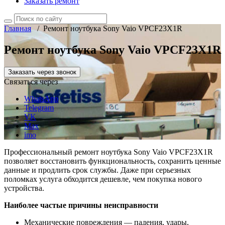
Заказать ремонт
Главная
/
Ремонт ноутбука Sony Vaio VPCF23X1R
Ремонт ноутбука Sony Vaio VPCF23X1R
Заказать через звонок
Связаться через
WhatsApp
Telegram
VK
Max
imo
Профессиональный ремонт ноутбука Sony Vaio VPCF23X1R
позволяет восстановить функциональность, сохранить ценные
данные и продлить срок службы. Даже при серьезных
поломках услуга обходится дешевле, чем покупка нового
устройства.
Наиболее частые причины неисправности
Механические повреждения — падения, удары,