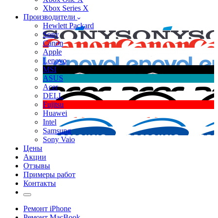
Xbox Series X
Производители
Hewlett Packard
Sony
Canon
Apple
Lenovo
MSI
ASUS
Acer
DELL
Fujitsu
Huawei
Intel
Samsung
Sony Vaio
Цены
Акции
Отзывы
Примеры работ
Контакты
Ремонт iPhone
Ремонт MacBook