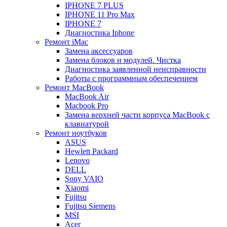
IPHONE 7 PLUS
IPHONE 11 Pro Max
IPHONE 7
Диагностика Iphone
Ремонт iMac
Замена аксессуаров
Замена блоков и модулей. Чистка
Диагностика заявленной неисправности
Работы с программным обеспечением
Ремонт MacBook
MacBook Air
Macbook Pro
Замена верхней части корпуса MacBook с
клавиатурой
Ремонт ноутбуков
ASUS
Hewlett Packard
Lenovo
DELL
Sony VAIO
Xiaomi
Fujitsu
Fujitsu Siemens
MSI
Acer