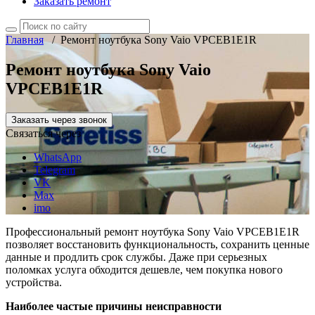
Заказать ремонт
Главная
/
Ремонт ноутбука Sony Vaio VPCEB1E1R
Ремонт ноутбука Sony Vaio
VPCEB1E1R
Заказать через звонок
Связаться через
WhatsApp
Telegram
VK
Max
imo
Профессиональный ремонт ноутбука Sony Vaio VPCEB1E1R
позволяет восстановить функциональность, сохранить ценные
данные и продлить срок службы. Даже при серьезных
поломках услуга обходится дешевле, чем покупка нового
устройства.
Наиболее частые причины неисправности