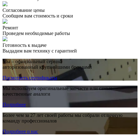
Согласование цены
Сообщим вам стоимость и сроки
Ремонт
Проведем необходимые работы
Готовность к выдаче
Выдадим вам технику с гарантией
Мы – официальный сервис,
авторизованный крупнейшими брендами
Посмотреть сертификаты
Мы используем оригинальные запчасти или самые
качественные аналоги
Подробнее
Более чем за 27 лет своей работы мы собрали отличную
команду профессионалов
Подробнее о нас