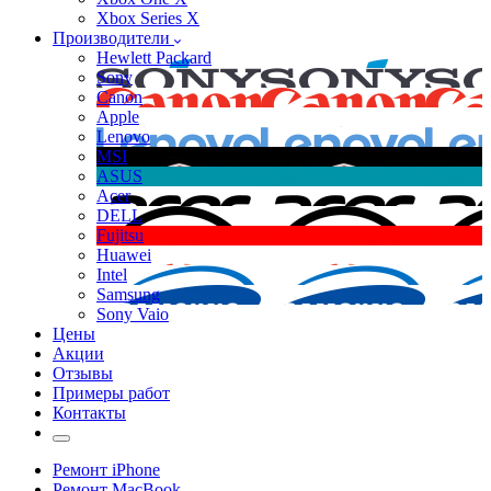
Xbox Series X
Производители
Hewlett Packard
Sony
Canon
Apple
Lenovo
MSI
ASUS
Acer
DELL
Fujitsu
Huawei
Intel
Samsung
Sony Vaio
Цены
Акции
Отзывы
Примеры работ
Контакты
Ремонт iPhone
Ремонт MacBook