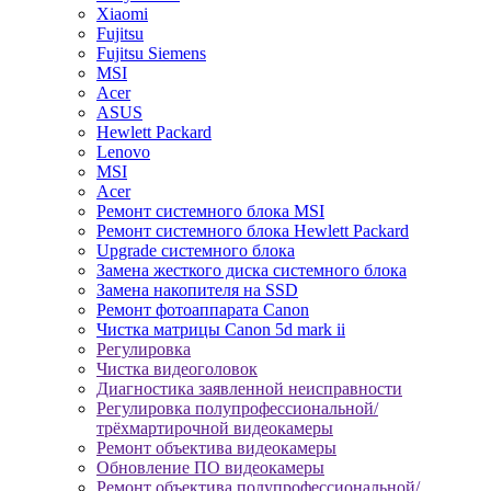
Xiaomi
Fujitsu
Fujitsu Siemens
MSI
Acer
ASUS
Hewlett Packard
Lenovo
MSI
Acer
Ремонт системного блока MSI
Ремонт системного блока Hewlett Packard
Upgrade системного блока
Замена жесткого диска системного блока
Замена накопителя на SSD
Ремонт фотоаппарата Canon
Чистка матрицы Canon 5d mark ii
Регулировка
Чистка видеоголовок
Диагностика заявленной неисправности
Регулировка полупрофессиональной/
трёхмартирочной видеокамеры
Ремонт объектива видеокамеры
Обновление ПО видеокамеры
Ремонт объектива полупрофессиональной/