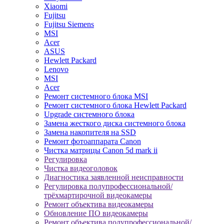
Xiaomi
Fujitsu
Fujitsu Siemens
MSI
Acer
ASUS
Hewlett Packard
Lenovo
MSI
Acer
Ремонт системного блока MSI
Ремонт системного блока Hewlett Packard
Upgrade системного блока
Замена жесткого диска системного блока
Замена накопителя на SSD
Ремонт фотоаппарата Canon
Чистка матрицы Canon 5d mark ii
Регулировка
Чистка видеоголовок
Диагностика заявленной неисправности
Регулировка полупрофессиональной/
трёхмартирочной видеокамеры
Ремонт объектива видеокамеры
Обновление ПО видеокамеры
Ремонт объектива полупрофессиональной/