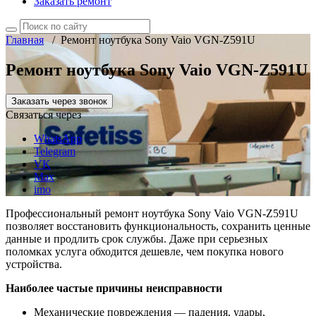
Заказать ремонт
Главная
/
Ремонт ноутбука Sony Vaio VGN-Z591U
Ремонт ноутбука Sony Vaio VGN-Z591U
Заказать через звонок
Связаться через
WhatsApp
Telegram
VK
Max
imo
Профессиональный ремонт ноутбука Sony Vaio VGN-Z591U
позволяет восстановить функциональность, сохранить ценные
данные и продлить срок службы. Даже при серьезных
поломках услуга обходится дешевле, чем покупка нового
устройства.
Наиболее частые причины неисправности
Механические повреждения — падения, удары,