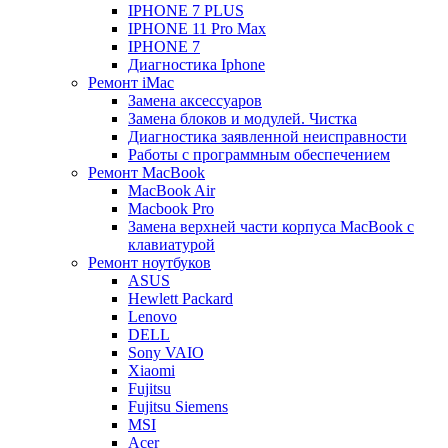
IPHONE 7 PLUS
IPHONE 11 Pro Max
IPHONE 7
Диагностика Iphone
Ремонт iMac
Замена аксессуаров
Замена блоков и модулей. Чистка
Диагностика заявленной неисправности
Работы с программным обеспечением
Ремонт MacBook
MacBook Air
Macbook Pro
Замена верхней части корпуса MacBook с
клавиатурой
Ремонт ноутбуков
ASUS
Hewlett Packard
Lenovo
DELL
Sony VAIO
Xiaomi
Fujitsu
Fujitsu Siemens
MSI
Acer