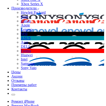
Xbox Series X
Производители
Hewlett Packard
Sony
Canon
Apple
Lenovo
MSI
ASUS
Acer
DELL
Fujitsu
Huawei
Intel
Samsung
Sony Vaio
Цены
Акции
Отзывы
Примеры работ
Контакты
Ремонт iPhone
Ремонт MacBook