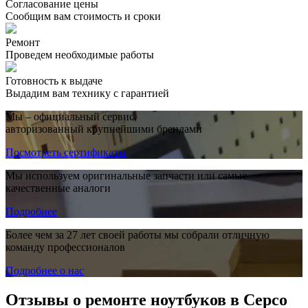
Согласование цены
Сообщим вам стоимость и сроки
Ремонт
Проведем необходимые работы
Готовность к выдаче
Выдадим вам технику с гарантией
Мы – официальный сервис,
авторизованный крупнейшими брендами
Посмотреть сертификаты
Мы используем оригинальные запчасти или самые
качественные аналоги
Подробнее
Более чем за 27 лет своей работы мы собрали отличную
команду профессионалов
Подробнее о нас
Отзывы о ремонте ноутбуков в Серсо