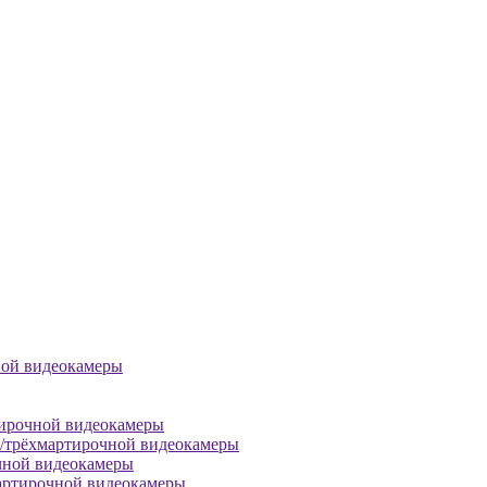
ной видеокамеры
тирочной видеокамеры
й/трёхмартирочной видеокамеры
чной видеокамеры
артирочной видеокамеры