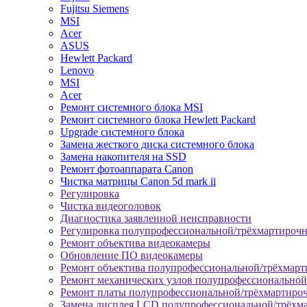
Fujitsu Siemens
MSI
Acer
ASUS
Hewlett Packard
Lenovo
MSI
Acer
Ремонт системного блока MSI
Ремонт системного блока Hewlett Packard
Upgrade системного блока
Замена жесткого диска системного блока
Замена накопителя на SSD
Ремонт фотоаппарата Canon
Чистка матрицы Canon 5d mark ii
Регулировка
Чистка видеоголовок
Диагностика заявленной неисправности
Регулировка полупрофессиональной/трёхмартироч
Ремонт объектива видеокамеры
Обновление ПО видеокамеры
Ремонт объектива полупрофессиональной/трёхмар
Ремонт механических узлов полупрофессионально
Ремонт платы полупрофессиональной/трёхмартиро
Замена дисплея LCD полупрофессиональной/трёхм