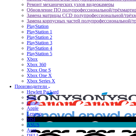
Ремонт механических узлов видеокамеры
Обновление ПО полупрофессиональной/трёхмарти
Замена матрицы CCD полупрофессиональной/трёх
Замена корпусных частей полупрофессиональной/т
PlayStation
PlayStation 1
PlayStation 2
PlayStation 3
PlayStation 4
PlayStation 5
Xbox
Xbox 360
Xbox One S
Xbox One X
Xbox Series X
Производители
Hewlett Packard
Sony
Canon
Apple
Lenovo
MSI
ASUS
Acer
DELL