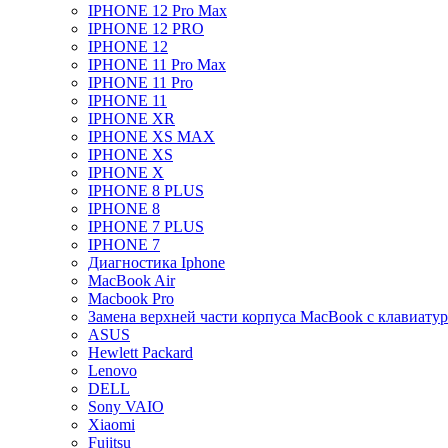
IPHONE 12 Pro Max
IPHONE 12 PRO
IPHONE 12
IPHONE 11 Pro Max
IPHONE 11 Pro
IPHONE 11
IPHONE XR
IPHONE XS MAX
IPHONE XS
IPHONE X
IPHONE 8 PLUS
IPHONE 8
IPHONE 7 PLUS
IPHONE 7
Диагностика Iphone
MacBook Air
Macbook Pro
Замена верхней части корпуса MacBook с клавиату
ASUS
Hewlett Packard
Lenovo
DELL
Sony VAIO
Xiaomi
Fujitsu