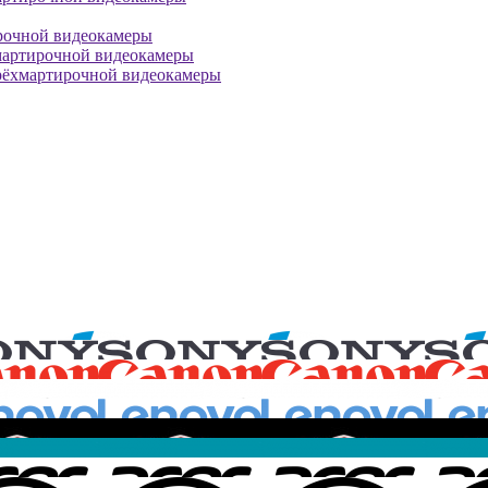
рочной видеокамеры
мартирочной видеокамеры
рёхмартирочной видеокамеры