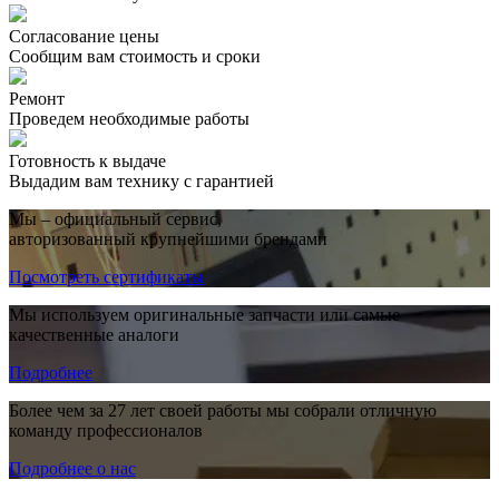
Согласование цены
Сообщим вам стоимость и сроки
Ремонт
Проведем необходимые работы
Готовность к выдаче
Выдадим вам технику с гарантией
Мы – официальный сервис,
авторизованный крупнейшими брендами
Посмотреть сертификаты
Мы используем оригинальные запчасти или самые
качественные аналоги
Подробнее
Более чем за 27 лет своей работы мы собрали отличную
команду профессионалов
Подробнее о нас