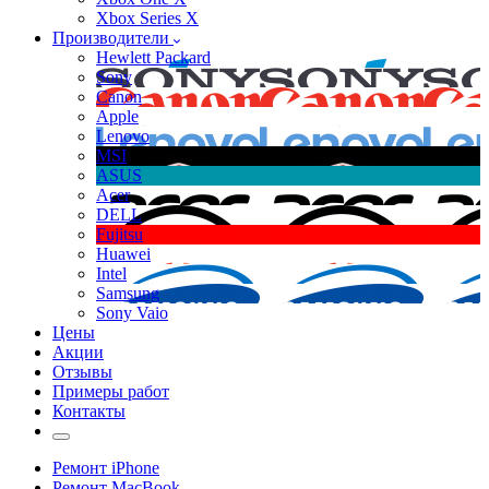
Xbox Series X
Производители
Hewlett Packard
Sony
Canon
Apple
Lenovo
MSI
ASUS
Acer
DELL
Fujitsu
Huawei
Intel
Samsung
Sony Vaio
Цены
Акции
Отзывы
Примеры работ
Контакты
Ремонт iPhone
Ремонт MacBook