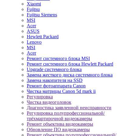
Xiaomi
Fujitsu
Fujitsu Siemens
MSI
Acer
ASUS
Hewlett Packard
Lenovo
MSI
Acer
Ремонт системного блока MSI
Ремонт системного блока Hewlett Packard
Upgrade системного блока
Замена жесткого диска системного блока
Замена накопителя на SSD
Ремонт фотоаппарата Canon
Чистка матрицы Canon 5d mark ii
Регулировка
Чистка видеоголовок
Диагностика заявленной неисправности
Регулировка полупрофессиональной/
трёхмартирочной видеокамеры
Ремонт объектива видеокамеры
Обновление ПО видеокамеры
Ремонт объектива полупрофессиональной/