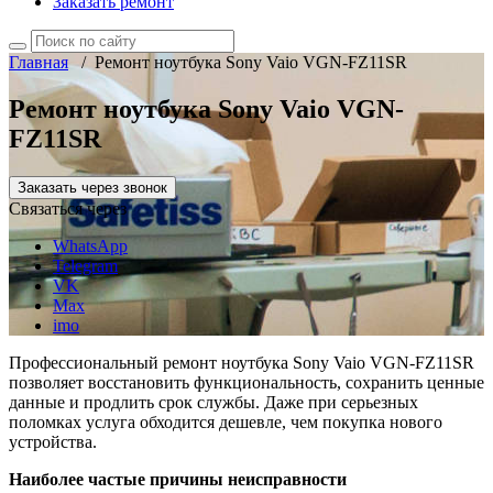
Заказать ремонт
Главная
/
Ремонт ноутбука Sony Vaio VGN-FZ11SR
Ремонт ноутбука Sony Vaio VGN-
FZ11SR
Заказать через звонок
Связаться через
WhatsApp
Telegram
VK
Max
imo
Профессиональный ремонт ноутбука Sony Vaio VGN-FZ11SR
позволяет восстановить функциональность, сохранить ценные
данные и продлить срок службы. Даже при серьезных
поломках услуга обходится дешевле, чем покупка нового
устройства.
Наиболее частые причины неисправности