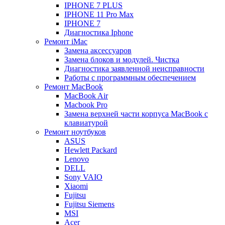
IPHONE 7 PLUS
IPHONE 11 Pro Max
IPHONE 7
Диагностика Iphone
Ремонт iMac
Замена аксессуаров
Замена блоков и модулей. Чистка
Диагностика заявленной неисправности
Работы с программным обеспечением
Ремонт MacBook
MacBook Air
Macbook Pro
Замена верхней части корпуса MacBook с
клавиатурой
Ремонт ноутбуков
ASUS
Hewlett Packard
Lenovo
DELL
Sony VAIO
Xiaomi
Fujitsu
Fujitsu Siemens
MSI
Acer