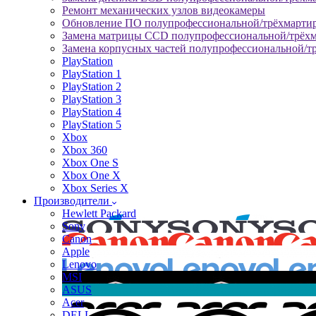
Ремонт механических узлов видеокамеры
Обновление ПО полупрофессиональной/трёхмарти
Замена матрицы CCD полупрофессиональной/трёх
Замена корпусных частей полупрофессиональной/т
PlayStation
PlayStation 1
PlayStation 2
PlayStation 3
PlayStation 4
PlayStation 5
Xbox
Xbox 360
Xbox One S
Xbox One X
Xbox Series X
Производители
Hewlett Packard
Sony
Canon
Apple
Lenovo
MSI
ASUS
Acer
DELL