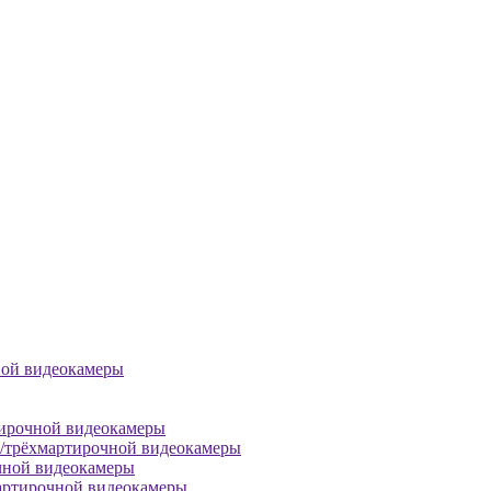
ной видеокамеры
тирочной видеокамеры
й/трёхмартирочной видеокамеры
чной видеокамеры
артирочной видеокамеры