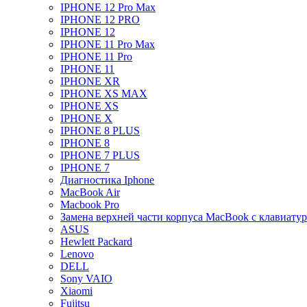
IPHONE 12 Pro Max
IPHONE 12 PRO
IPHONE 12
IPHONE 11 Pro Max
IPHONE 11 Pro
IPHONE 11
IPHONE XR
IPHONE XS MAX
IPHONE XS
IPHONE X
IPHONE 8 PLUS
IPHONE 8
IPHONE 7 PLUS
IPHONE 7
Диагностика Iphone
MacBook Air
Macbook Pro
Замена верхней части корпуса MacBook с клавиату
ASUS
Hewlett Packard
Lenovo
DELL
Sony VAIO
Xiaomi
Fujitsu