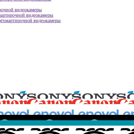
рочной видеокамеры
мартирочной видеокамеры
рёхмартирочной видеокамеры