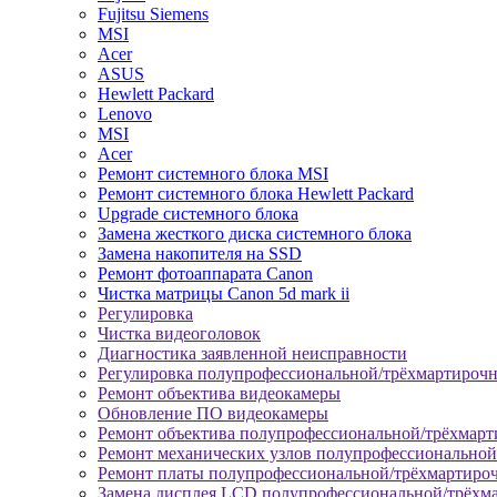
Fujitsu Siemens
MSI
Acer
ASUS
Hewlett Packard
Lenovo
MSI
Acer
Ремонт системного блока MSI
Ремонт системного блока Hewlett Packard
Upgrade системного блока
Замена жесткого диска системного блока
Замена накопителя на SSD
Ремонт фотоаппарата Canon
Чистка матрицы Canon 5d mark ii
Регулировка
Чистка видеоголовок
Диагностика заявленной неисправности
Регулировка полупрофессиональной/трёхмартироч
Ремонт объектива видеокамеры
Обновление ПО видеокамеры
Ремонт объектива полупрофессиональной/трёхмар
Ремонт механических узлов полупрофессионально
Ремонт платы полупрофессиональной/трёхмартиро
Замена дисплея LCD полупрофессиональной/трёхм