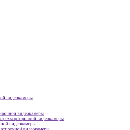
ной видеокамеры
тирочной видеокамеры
й/трёхмартирочной видеокамеры
чной видеокамеры
артирочной видеокамеры