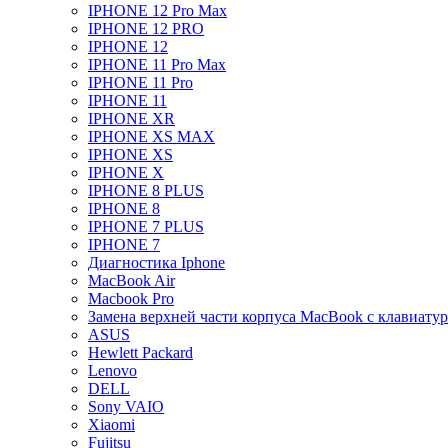
IPHONE 12 Pro Max
IPHONE 12 PRO
IPHONE 12
IPHONE 11 Pro Max
IPHONE 11 Pro
IPHONE 11
IPHONE XR
IPHONE XS MAX
IPHONE XS
IPHONE X
IPHONE 8 PLUS
IPHONE 8
IPHONE 7 PLUS
IPHONE 7
Диагностика Iphone
MacBook Air
Macbook Pro
Замена верхней части корпуса MacBook с клавиату
ASUS
Hewlett Packard
Lenovo
DELL
Sony VAIO
Xiaomi
Fujitsu