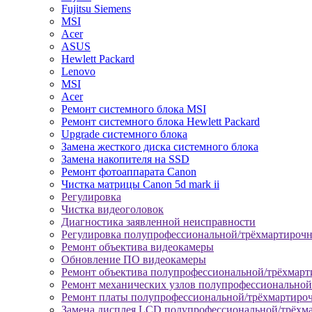
Fujitsu Siemens
MSI
Acer
ASUS
Hewlett Packard
Lenovo
MSI
Acer
Ремонт системного блока MSI
Ремонт системного блока Hewlett Packard
Upgrade системного блока
Замена жесткого диска системного блока
Замена накопителя на SSD
Ремонт фотоаппарата Canon
Чистка матрицы Canon 5d mark ii
Регулировка
Чистка видеоголовок
Диагностика заявленной неисправности
Регулировка полупрофессиональной/трёхмартироч
Ремонт объектива видеокамеры
Обновление ПО видеокамеры
Ремонт объектива полупрофессиональной/трёхмар
Ремонт механических узлов полупрофессионально
Ремонт платы полупрофессиональной/трёхмартиро
Замена дисплея LCD полупрофессиональной/трёхм