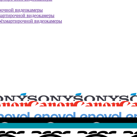
рочной видеокамеры
мартирочной видеокамеры
рёхмартирочной видеокамеры