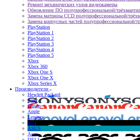
Ремонт механических узлов видеокамеры
Обновление ПО полупрофессиональной/трёхмарти
Замена матрицы CCD полупрофессиональной/трёх
Замена корпусных частей полупрофессиональной/т
PlayStation
PlayStation 1
PlayStation 2
PlayStation 3
PlayStation 4
PlayStation 5
Xbox
Xbox 360
Xbox One S
Xbox One X
Xbox Series X
Производители
Hewlett Packard
Sony
Canon
Apple
Lenovo
MSI
ASUS
Acer
DELL