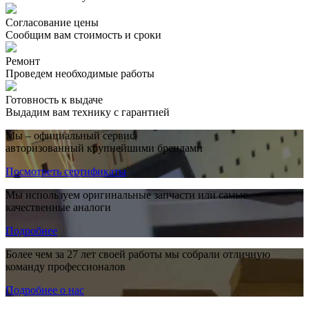
Согласование цены
Сообщим вам стоимость и сроки
Ремонт
Проведем необходимые работы
Готовность к выдаче
Выдадим вам технику с гарантией
Мы – официальный сервис,
авторизованный крупнейшими брендами
Посмотреть сертификаты
Мы используем оригинальные запчасти или самые
качественные аналоги
Подробнее
Более чем за 27 лет своей работы мы собрали отличную
команду профессионалов
Подробнее о нас