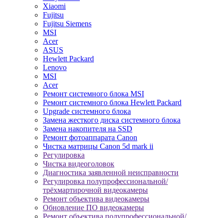
Xiaomi
Fujitsu
Fujitsu Siemens
MSI
Acer
ASUS
Hewlett Packard
Lenovo
MSI
Acer
Ремонт системного блока MSI
Ремонт системного блока Hewlett Packard
Upgrade системного блока
Замена жесткого диска системного блока
Замена накопителя на SSD
Ремонт фотоаппарата Canon
Чистка матрицы Canon 5d mark ii
Регулировка
Чистка видеоголовок
Диагностика заявленной неисправности
Регулировка полупрофессиональной/
трёхмартирочной видеокамеры
Ремонт объектива видеокамеры
Обновление ПО видеокамеры
Ремонт объектива полупрофессиональной/