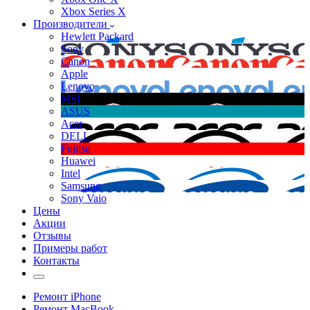
Xbox Series X
Производители
Hewlett Packard
Sony
Canon
Apple
Lenovo
MSI
ASUS
Acer
DELL
Fujitsu
Huawei
Intel
Samsung
Sony Vaio
Цены
Акции
Отзывы
Примеры работ
Контакты
Ремонт iPhone
Ремонт MacBook