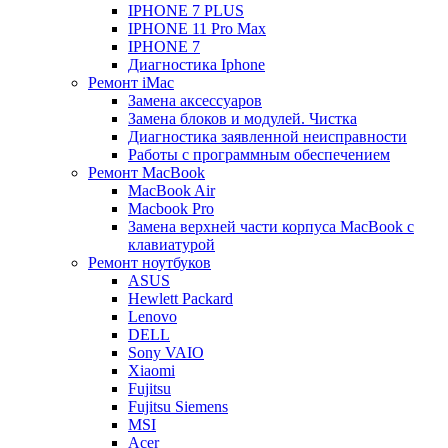
IPHONE 7 PLUS
IPHONE 11 Pro Max
IPHONE 7
Диагностика Iphone
Ремонт iMac
Замена аксессуаров
Замена блоков и модулей. Чистка
Диагностика заявленной неисправности
Работы с программным обеспечением
Ремонт MacBook
MacBook Air
Macbook Pro
Замена верхней части корпуса MacBook с
клавиатурой
Ремонт ноутбуков
ASUS
Hewlett Packard
Lenovo
DELL
Sony VAIO
Xiaomi
Fujitsu
Fujitsu Siemens
MSI
Acer