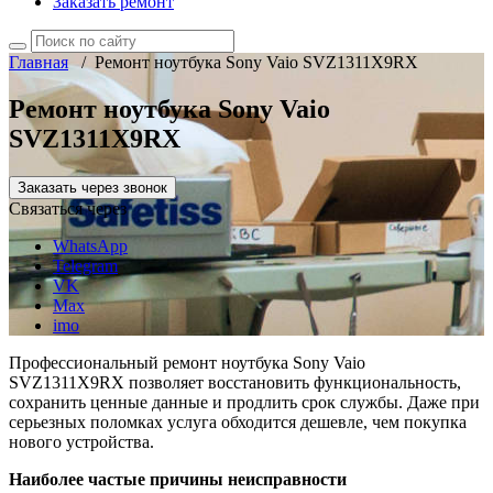
Заказать ремонт
Главная
/
Ремонт ноутбука Sony Vaio SVZ1311X9RX
Ремонт ноутбука Sony Vaio
SVZ1311X9RX
Заказать через звонок
Связаться через
WhatsApp
Telegram
VK
Max
imo
Профессиональный ремонт ноутбука Sony Vaio
SVZ1311X9RX позволяет восстановить функциональность,
сохранить ценные данные и продлить срок службы. Даже при
серьезных поломках услуга обходится дешевле, чем покупка
нового устройства.
Наиболее частые причины неисправности