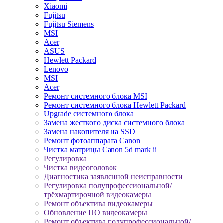
Xiaomi
Fujitsu
Fujitsu Siemens
MSI
Acer
ASUS
Hewlett Packard
Lenovo
MSI
Acer
Ремонт системного блока MSI
Ремонт системного блока Hewlett Packard
Upgrade системного блока
Замена жесткого диска системного блока
Замена накопителя на SSD
Ремонт фотоаппарата Canon
Чистка матрицы Canon 5d mark ii
Регулировка
Чистка видеоголовок
Диагностика заявленной неисправности
Регулировка полупрофессиональной/
трёхмартирочной видеокамеры
Ремонт объектива видеокамеры
Обновление ПО видеокамеры
Ремонт объектива полупрофессиональной/