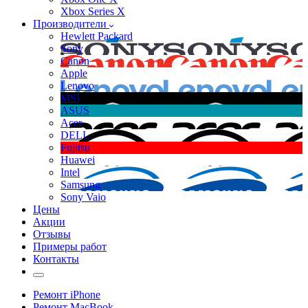
Xbox Series X
Производители
Hewlett Packard
Sony
Canon
Apple
Lenovo
MSI
ASUS
Acer
DELL
Fujitsu
Huawei
Intel
Samsung
Sony Vaio
Цены
Акции
Отзывы
Примеры работ
Контакты
Ремонт iPhone
Ремонт MacBook