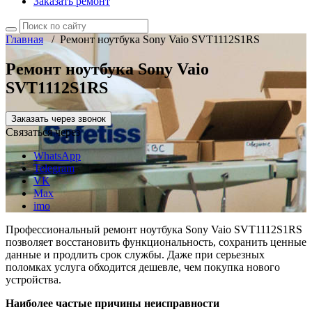
Заказать ремонт
Главная
/
Ремонт ноутбука Sony Vaio SVT1112S1RS
Ремонт ноутбука Sony Vaio
SVT1112S1RS
Заказать через звонок
Связаться через
WhatsApp
Telegram
VK
Max
imo
Профессиональный ремонт ноутбука Sony Vaio SVT1112S1RS
позволяет восстановить функциональность, сохранить ценные
данные и продлить срок службы. Даже при серьезных
поломках услуга обходится дешевле, чем покупка нового
устройства.
Наиболее частые причины неисправности