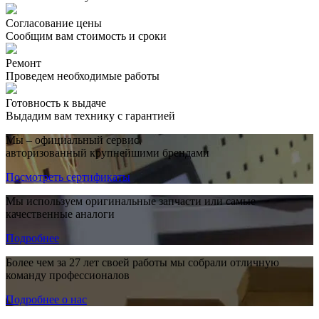
Согласование цены
Сообщим вам стоимость и сроки
Ремонт
Проведем необходимые работы
Готовность к выдаче
Выдадим вам технику с гарантией
Мы – официальный сервис,
авторизованный крупнейшими брендами
Посмотреть сертификаты
Мы используем оригинальные запчасти или самые
качественные аналоги
Подробнее
Более чем за 27 лет своей работы мы собрали отличную
команду профессионалов
Подробнее о нас