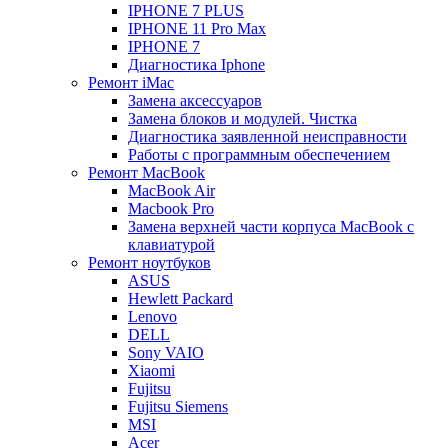
IPHONE 7 PLUS
IPHONE 11 Pro Max
IPHONE 7
Диагностика Iphone
Ремонт iMac
Замена аксессуаров
Замена блоков и модулей. Чистка
Диагностика заявленной неисправности
Работы с программным обеспечением
Ремонт MacBook
MacBook Air
Macbook Pro
Замена верхней части корпуса MacBook с
клавиатурой
Ремонт ноутбуков
ASUS
Hewlett Packard
Lenovo
DELL
Sony VAIO
Xiaomi
Fujitsu
Fujitsu Siemens
MSI
Acer