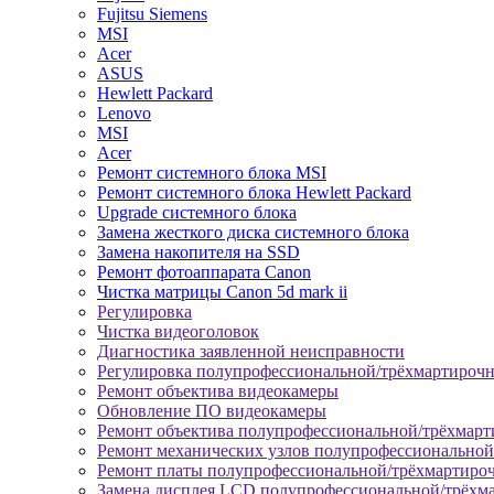
Fujitsu Siemens
MSI
Acer
ASUS
Hewlett Packard
Lenovo
MSI
Acer
Ремонт системного блока MSI
Ремонт системного блока Hewlett Packard
Upgrade системного блока
Замена жесткого диска системного блока
Замена накопителя на SSD
Ремонт фотоаппарата Canon
Чистка матрицы Canon 5d mark ii
Регулировка
Чистка видеоголовок
Диагностика заявленной неисправности
Регулировка полупрофессиональной/трёхмартироч
Ремонт объектива видеокамеры
Обновление ПО видеокамеры
Ремонт объектива полупрофессиональной/трёхмар
Ремонт механических узлов полупрофессионально
Ремонт платы полупрофессиональной/трёхмартиро
Замена дисплея LCD полупрофессиональной/трёхм