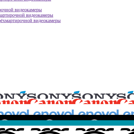
рочной видеокамеры
мартирочной видеокамеры
рёхмартирочной видеокамеры