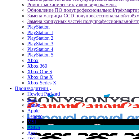
Ремонт механических узлов видеокамеры
Обновление ПО полупрофессиональной/трёхмарти
Замена матрицы CCD полупрофессиональной/трёх
Замена корпусных частей полупрофессиональной/т
PlayStation
PlayStation 1
PlayStation 2
PlayStation 3
PlayStation 4
PlayStation 5
Xbox
Xbox 360
Xbox One S
Xbox One X
Xbox Series X
Производители
Hewlett Packard
Sony
Canon
Apple
Lenovo
MSI
ASUS
Acer
DELL