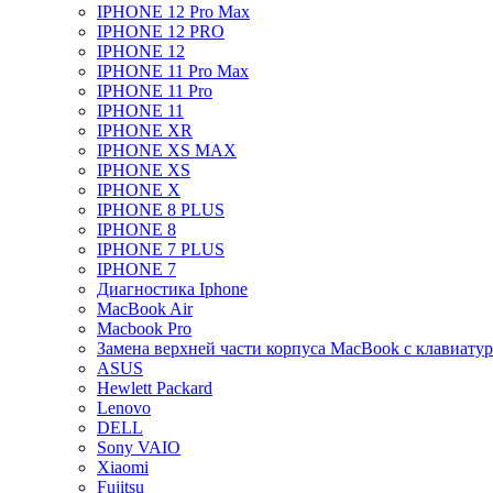
IPHONE 12 Pro Max
IPHONE 12 PRO
IPHONE 12
IPHONE 11 Pro Max
IPHONE 11 Pro
IPHONE 11
IPHONE XR
IPHONE XS MAX
IPHONE XS
IPHONE X
IPHONE 8 PLUS
IPHONE 8
IPHONE 7 PLUS
IPHONE 7
Диагностика Iphone
MacBook Air
Macbook Pro
Замена верхней части корпуса MacBook с клавиату
ASUS
Hewlett Packard
Lenovo
DELL
Sony VAIO
Xiaomi
Fujitsu