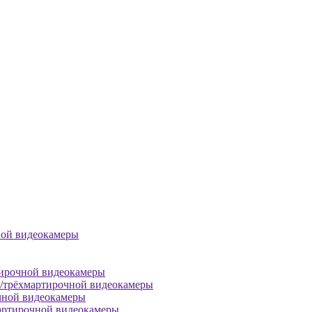
ной видеокамеры
тирочной видеокамеры
й/трёхмартирочной видеокамеры
чной видеокамеры
артирочной видеокамеры