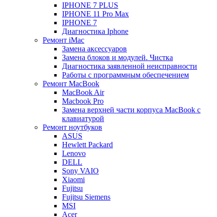
IPHONE 7 PLUS
IPHONE 11 Pro Max
IPHONE 7
Диагностика Iphone
Ремонт iMac
Замена аксессуаров
Замена блоков и модулей. Чистка
Диагностика заявленной неисправности
Работы с программным обеспечением
Ремонт MacBook
MacBook Air
Macbook Pro
Замена верхней части корпуса MacBook с
клавиатурой
Ремонт ноутбуков
ASUS
Hewlett Packard
Lenovo
DELL
Sony VAIO
Xiaomi
Fujitsu
Fujitsu Siemens
MSI
Acer