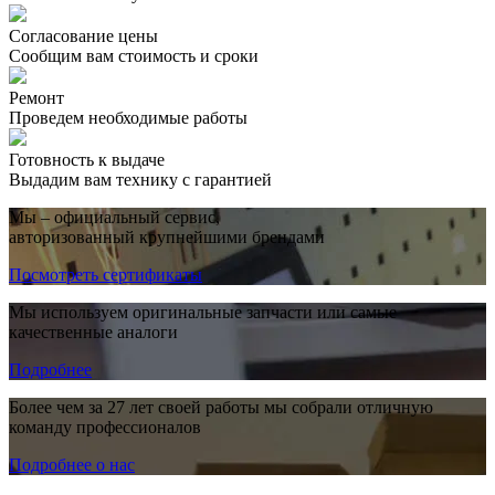
Согласование цены
Сообщим вам стоимость и сроки
Ремонт
Проведем необходимые работы
Готовность к выдаче
Выдадим вам технику с гарантией
Мы – официальный сервис,
авторизованный крупнейшими брендами
Посмотреть сертификаты
Мы используем оригинальные запчасти или самые
качественные аналоги
Подробнее
Более чем за 27 лет своей работы мы собрали отличную
команду профессионалов
Подробнее о нас