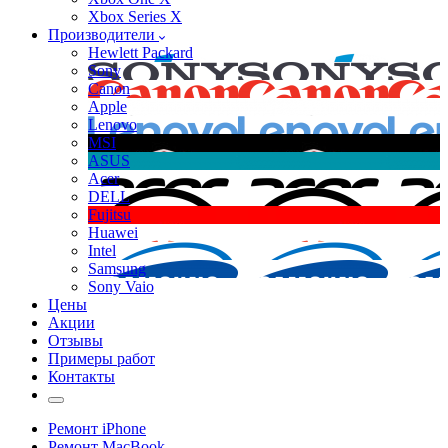
Xbox Series X
Производители
Hewlett Packard
Sony
Canon
Apple
Lenovo
MSI
ASUS
Acer
DELL
Fujitsu
Huawei
Intel
Samsung
Sony Vaio
Цены
Акции
Отзывы
Примеры работ
Контакты
Ремонт iPhone
Ремонт MacBook