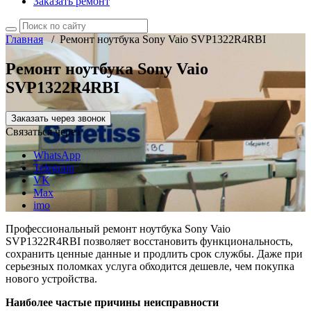
Заказать ремонт
Главная
/
Ремонт ноутбука Sony Vaio SVP1322R4RBI
Ремонт ноутбука Sony Vaio
SVP1322R4RBI
Заказать через звонок
Связаться через
WhatsApp
Telegram
VK
Max
imo
Профессиональный ремонт ноутбука Sony Vaio
SVP1322R4RBI позволяет восстановить функциональность,
сохранить ценные данные и продлить срок службы. Даже при
серьезных поломках услуга обходится дешевле, чем покупка
нового устройства.
Наиболее частые причины неисправности