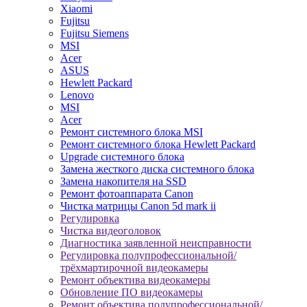
Xiaomi
Fujitsu
Fujitsu Siemens
MSI
Acer
ASUS
Hewlett Packard
Lenovo
MSI
Acer
Ремонт системного блока MSI
Ремонт системного блока Hewlett Packard
Upgrade системного блока
Замена жесткого диска системного блока
Замена накопителя на SSD
Ремонт фотоаппарата Canon
Чистка матрицы Canon 5d mark ii
Регулировка
Чистка видеоголовок
Диагностика заявленной неисправности
Регулировка полупрофессиональной/
трёхмартирочной видеокамеры
Ремонт объектива видеокамеры
Обновление ПО видеокамеры
Ремонт объектива полупрофессиональной/