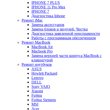
IPHONE 7 PLUS
IPHONE 11 Pro Max
IPHONE 7
Диагностика Iphone
Ремонт iMac
Замена аксессуаров
Замена блоков и модулей. Чистка
Диагностика заявленной неисправности
Работы с программным обеспечением
Ремонт MacBook
MacBook Air
Macbook Pro
Замена верхней части корпуса MacBook с
клавиатурой
Ремонт ноутбуков
ASUS
Hewlett Packard
Lenovo
DELL
Sony VAIO
Xiaomi
Fujitsu
Fujitsu Siemens
MSI
Acer