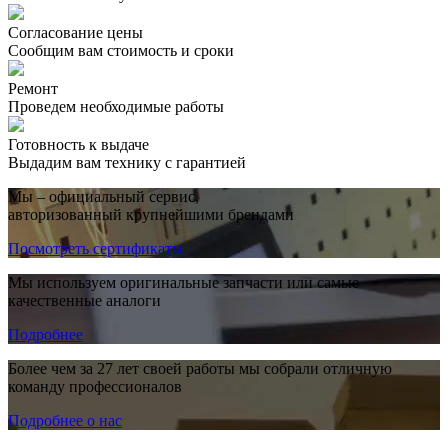
Согласование цены
Сообщим вам стоимость и сроки
Ремонт
Проведем необходимые работы
Готовность к выдаче
Выдадим вам технику с гарантией
Мы – официальный сервис,
авторизованный крупнейшими брендами
Посмотреть сертификаты
Мы используем оригинальные запчасти или самые
качественные аналоги
Подробнее
Более чем за 27 лет своей работы мы собрали отличную
команду профессионалов
Подробнее о нас