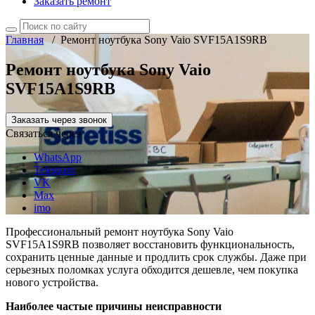
Заказать ремонт
Главная
/
Ремонт ноутбука Sony Vaio SVF15A1S9RB
Ремонт ноутбука Sony Vaio
SVF15A1S9RB
Заказать через звонок
Связаться через
WhatsApp
Telegram
VK
Max
imo
Профессиональный ремонт ноутбука Sony Vaio
SVF15A1S9RB позволяет восстановить функциональность,
сохранить ценные данные и продлить срок службы. Даже при
серьезных поломках услуга обходится дешевле, чем покупка
нового устройства.
Наиболее частые причины неисправности