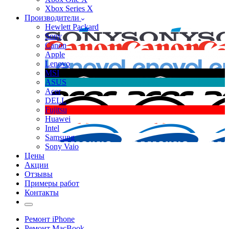
Xbox Series X
Производители
Hewlett Packard
Sony
Canon
Apple
Lenovo
MSI
ASUS
Acer
DELL
Fujitsu
Huawei
Intel
Samsung
Sony Vaio
Цены
Акции
Отзывы
Примеры работ
Контакты
Ремонт iPhone
Ремонт MacBook