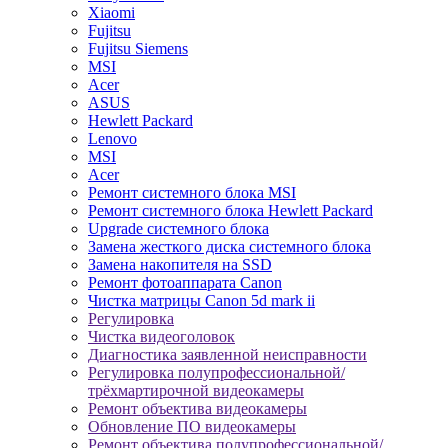
Xiaomi
Fujitsu
Fujitsu Siemens
MSI
Acer
ASUS
Hewlett Packard
Lenovo
MSI
Acer
Ремонт системного блока MSI
Ремонт системного блока Hewlett Packard
Upgrade системного блока
Замена жесткого диска системного блока
Замена накопителя на SSD
Ремонт фотоаппарата Canon
Чистка матрицы Canon 5d mark ii
Регулировка
Чистка видеоголовок
Диагностика заявленной неисправности
Регулировка полупрофессиональной/
трёхмартирочной видеокамеры
Ремонт объектива видеокамеры
Обновление ПО видеокамеры
Ремонт объектива полупрофессиональной/