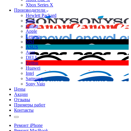
Xbox Series X
Производители
Hewlett Packard
Sony
Canon
Apple
Lenovo
MSI
ASUS
Acer
DELL
Fujitsu
Huawei
Intel
Samsung
Sony Vaio
Цены
Акции
Отзывы
Примеры работ
Контакты
Ремонт iPhone
Ремонт MacBook