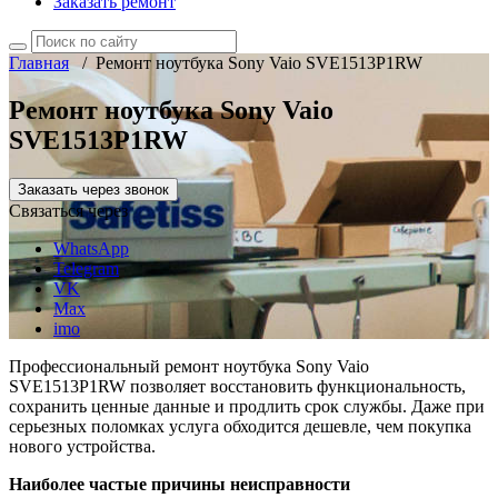
Заказать ремонт
Главная
/
Ремонт ноутбука Sony Vaio SVE1513P1RW
Ремонт ноутбука Sony Vaio
SVE1513P1RW
Заказать через звонок
Связаться через
WhatsApp
Telegram
VK
Max
imo
Профессиональный ремонт ноутбука Sony Vaio
SVE1513P1RW позволяет восстановить функциональность,
сохранить ценные данные и продлить срок службы. Даже при
серьезных поломках услуга обходится дешевле, чем покупка
нового устройства.
Наиболее частые причины неисправности