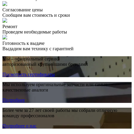
Согласование цены
Сообщим вам стоимость и сроки
Ремонт
Проведем необходимые работы
Готовность к выдаче
Выдадим вам технику с гарантией
Мы – официальный сервис,
авторизованный крупнейшими брендами
Посмотреть сертификаты
Мы используем оригинальные запчасти или самые
качественные аналоги
Подробнее
Более чем за 27 лет своей работы мы собрали отличную
команду профессионалов
Подробнее о нас