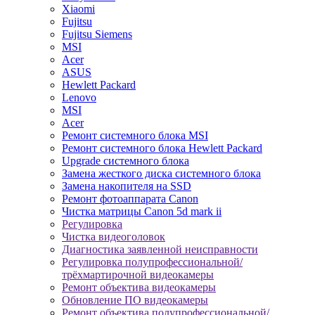
Xiaomi
Fujitsu
Fujitsu Siemens
MSI
Acer
ASUS
Hewlett Packard
Lenovo
MSI
Acer
Ремонт системного блока MSI
Ремонт системного блока Hewlett Packard
Upgrade системного блока
Замена жесткого диска системного блока
Замена накопителя на SSD
Ремонт фотоаппарата Canon
Чистка матрицы Canon 5d mark ii
Регулировка
Чистка видеоголовок
Диагностика заявленной неисправности
Регулировка полупрофессиональной/
трёхмартирочной видеокамеры
Ремонт объектива видеокамеры
Обновление ПО видеокамеры
Ремонт объектива полупрофессиональной/