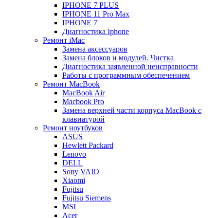
IPHONE 7 PLUS
IPHONE 11 Pro Max
IPHONE 7
Диагностика Iphone
Ремонт iMac
Замена аксессуаров
Замена блоков и модулей. Чистка
Диагностика заявленной неисправности
Работы с программным обеспечением
Ремонт MacBook
MacBook Air
Macbook Pro
Замена верхней части корпуса MacBook с
клавиатурой
Ремонт ноутбуков
ASUS
Hewlett Packard
Lenovo
DELL
Sony VAIO
Xiaomi
Fujitsu
Fujitsu Siemens
MSI
Acer