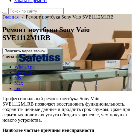
Заказать ремонт
Главная
/
Ремонт ноутбука Sony Vaio SVE1112M1RB
Ремонт ноутбука Sony Vaio
SVE1112M1RB
Заказать через звонок
Связаться через
WhatsApp
Telegram
VK
Max
imo
Профессиональный ремонт ноутбука Sony Vaio
SVE1112M1RB позволяет восстановить функциональность,
сохранить ценные данные и продлить срок службы. Даже при
серьезных поломках услуга обходится дешевле, чем покупка
нового устройства.
Наиболее частые причины неисправности