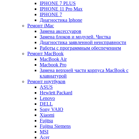
IPHONE 7 PLUS
IPHONE 11 Pro Max
IPHONE 7
Диагностика Iphone
Ремонт iMac
Замена аксессуаров
Замена блоков и модулей. Чистка
Диагностика заявленной неисправности
Работы с программным обеспечением
Ремонт MacBook
MacBook Air
Macbook Pro
Замена верхней части корпуса MacBook с
клавиатурой
Ремонт ноутбуков
ASUS
Hewlett Packard
Lenovo
DELL
Sony VAIO
Xiaomi
Fujitsu
Fujitsu Siemens
MSI
Acer