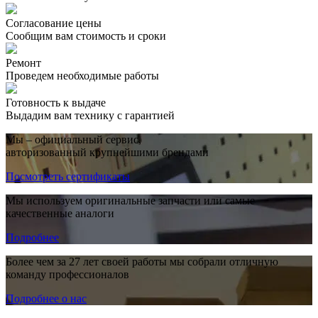
Согласование цены
Сообщим вам стоимость и сроки
Ремонт
Проведем необходимые работы
Готовность к выдаче
Выдадим вам технику с гарантией
Мы – официальный сервис,
авторизованный крупнейшими брендами
Посмотреть сертификаты
Мы используем оригинальные запчасти или самые
качественные аналоги
Подробнее
Более чем за 27 лет своей работы мы собрали отличную
команду профессионалов
Подробнее о нас