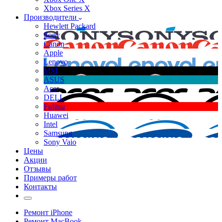
Xbox Series X
Производители
Hewlett Packard
Sony
Canon
Apple
Lenovo
MSI
ASUS
Acer
DELL
Fujitsu
Huawei
Intel
Samsung
Sony Vaio
Цены
Акции
Отзывы
Примеры работ
Контакты
Ремонт iPhone
Ремонт MacBook