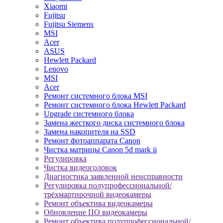
Xiaomi
Fujitsu
Fujitsu Siemens
MSI
Acer
ASUS
Hewlett Packard
Lenovo
MSI
Acer
Ремонт системного блока MSI
Ремонт системного блока Hewlett Packard
Upgrade системного блока
Замена жесткого диска системного блока
Замена накопителя на SSD
Ремонт фотоаппарата Canon
Чистка матрицы Canon 5d mark ii
Регулировка
Чистка видеоголовок
Диагностика заявленной неисправности
Регулировка полупрофессиональной/
трёхмартирочной видеокамеры
Ремонт объектива видеокамеры
Обновление ПО видеокамеры
Ремонт объектива полупрофессиональной/