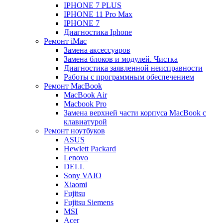
IPHONE 7 PLUS
IPHONE 11 Pro Max
IPHONE 7
Диагностика Iphone
Ремонт iMac
Замена аксессуаров
Замена блоков и модулей. Чистка
Диагностика заявленной неисправности
Работы с программным обеспечением
Ремонт MacBook
MacBook Air
Macbook Pro
Замена верхней части корпуса MacBook с
клавиатурой
Ремонт ноутбуков
ASUS
Hewlett Packard
Lenovo
DELL
Sony VAIO
Xiaomi
Fujitsu
Fujitsu Siemens
MSI
Acer