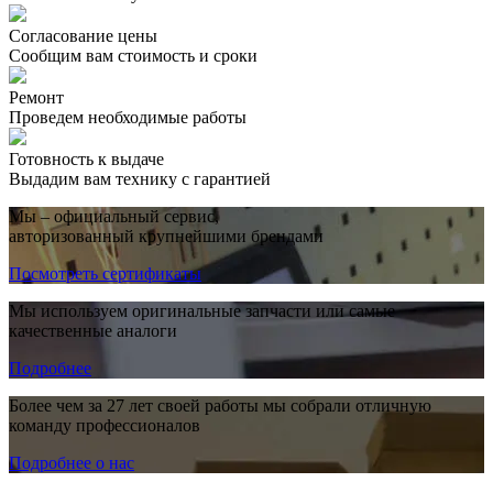
Согласование цены
Сообщим вам стоимость и сроки
Ремонт
Проведем необходимые работы
Готовность к выдаче
Выдадим вам технику с гарантией
Мы – официальный сервис,
авторизованный крупнейшими брендами
Посмотреть сертификаты
Мы используем оригинальные запчасти или самые
качественные аналоги
Подробнее
Более чем за 27 лет своей работы мы собрали отличную
команду профессионалов
Подробнее о нас