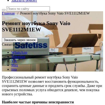
Заказать ремонт
Главная
/
Ремонт ноутбука Sony Vaio SVE1112M1EW
Ремонт ноутбука Sony Vaio
SVE1112M1EW
Заказать через звонок
Связаться через
WhatsApp
Telegram
VK
Max
imo
Профессиональный ремонт ноутбука Sony Vaio
SVE1112M1EW позволяет восстановить функциональность,
сохранить ценные данные и продлить срок службы. Даже при
серьезных поломках услуга обходится дешевле, чем покупка
нового устройства.
Наиболее частые причины неисправности