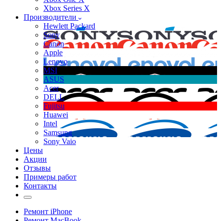
Xbox Series X
Производители
Hewlett Packard
Sony
Canon
Apple
Lenovo
MSI
ASUS
Acer
DELL
Fujitsu
Huawei
Intel
Samsung
Sony Vaio
Цены
Акции
Отзывы
Примеры работ
Контакты
Ремонт iPhone
Ремонт MacBook