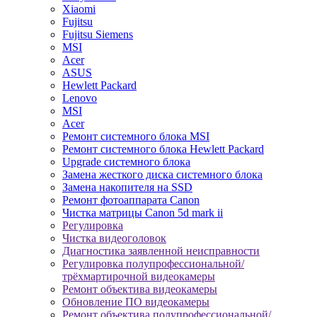
Xiaomi
Fujitsu
Fujitsu Siemens
MSI
Acer
ASUS
Hewlett Packard
Lenovo
MSI
Acer
Ремонт системного блока MSI
Ремонт системного блока Hewlett Packard
Upgrade системного блока
Замена жесткого диска системного блока
Замена накопителя на SSD
Ремонт фотоаппарата Canon
Чистка матрицы Canon 5d mark ii
Регулировка
Чистка видеоголовок
Диагностика заявленной неисправности
Регулировка полупрофессиональной/
трёхмартирочной видеокамеры
Ремонт объектива видеокамеры
Обновление ПО видеокамеры
Ремонт объектива полупрофессиональной/