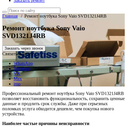
Заказать ремонт
Главная
/
Ремонт ноутбука Sony Vaio SVD1321J4RB
Ремонт ноутбука Sony Vaio
SVD1321J4RB
Заказать через звонок
Связаться через
WhatsApp
Telegram
VK
Max
imo
Профессиональный ремонт ноутбука Sony Vaio SVD1321J4RB
позволяет восстановить функциональность, сохранить ценные
данные и продлить срок службы. Даже при серьезных
поломках услуга обходится дешевле, чем покупка нового
устройства.
Наиболее частые причины неисправности