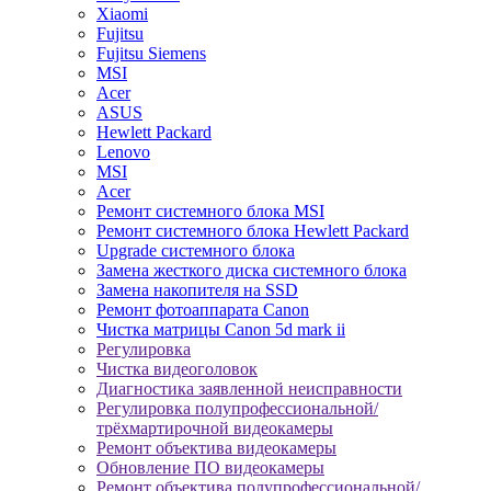
Xiaomi
Fujitsu
Fujitsu Siemens
MSI
Acer
ASUS
Hewlett Packard
Lenovo
MSI
Acer
Ремонт системного блока MSI
Ремонт системного блока Hewlett Packard
Upgrade системного блока
Замена жесткого диска системного блока
Замена накопителя на SSD
Ремонт фотоаппарата Canon
Чистка матрицы Canon 5d mark ii
Регулировка
Чистка видеоголовок
Диагностика заявленной неисправности
Регулировка полупрофессиональной/
трёхмартирочной видеокамеры
Ремонт объектива видеокамеры
Обновление ПО видеокамеры
Ремонт объектива полупрофессиональной/