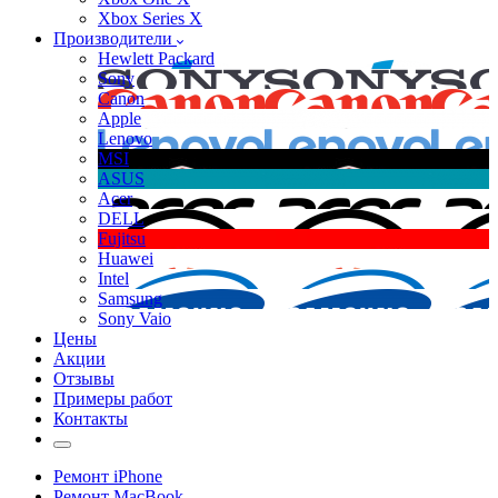
Xbox Series X
Производители
Hewlett Packard
Sony
Canon
Apple
Lenovo
MSI
ASUS
Acer
DELL
Fujitsu
Huawei
Intel
Samsung
Sony Vaio
Цены
Акции
Отзывы
Примеры работ
Контакты
Ремонт iPhone
Ремонт MacBook