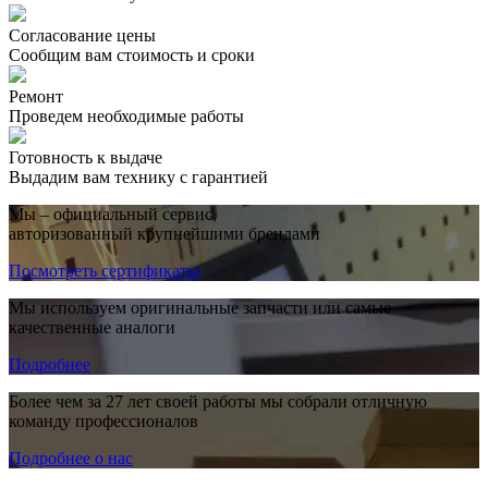
Согласование цены
Сообщим вам стоимость и сроки
Ремонт
Проведем необходимые работы
Готовность к выдаче
Выдадим вам технику с гарантией
Мы – официальный сервис,
авторизованный крупнейшими брендами
Посмотреть сертификаты
Мы используем оригинальные запчасти или самые
качественные аналоги
Подробнее
Более чем за 27 лет своей работы мы собрали отличную
команду профессионалов
Подробнее о нас