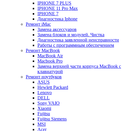
IPHONE 7 PLUS
IPHONE 11 Pro Max
IPHONE 7
Диагностика Iphone
Ремонт iMac
Замена аксессуаров
Замена блоков и модулей. Чистка
Диагностика заявленной неисправности
Работы с программным обеспечением
Ремонт MacBook
MacBook Air
Macbook Pro
Замена верхней части корпуса MacBook с
клавиатурой
Ремонт ноутбуков
ASUS
Hewlett Packard
Lenovo
DELL
Sony VAIO
Xiaomi
Fujitsu
Fujitsu Siemens
MSI
Acer