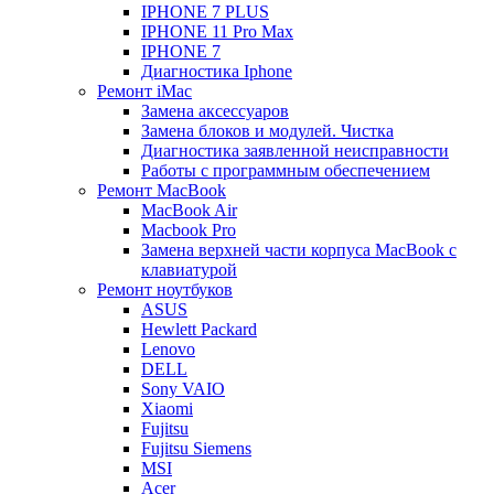
IPHONE 7 PLUS
IPHONE 11 Pro Max
IPHONE 7
Диагностика Iphone
Ремонт iMac
Замена аксессуаров
Замена блоков и модулей. Чистка
Диагностика заявленной неисправности
Работы с программным обеспечением
Ремонт MacBook
MacBook Air
Macbook Pro
Замена верхней части корпуса MacBook с
клавиатурой
Ремонт ноутбуков
ASUS
Hewlett Packard
Lenovo
DELL
Sony VAIO
Xiaomi
Fujitsu
Fujitsu Siemens
MSI
Acer