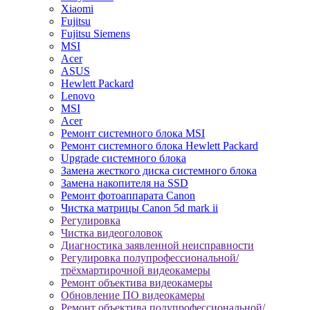
Xiaomi
Fujitsu
Fujitsu Siemens
MSI
Acer
ASUS
Hewlett Packard
Lenovo
MSI
Acer
Ремонт системного блока MSI
Ремонт системного блока Hewlett Packard
Upgrade системного блока
Замена жесткого диска системного блока
Замена накопителя на SSD
Ремонт фотоаппарата Canon
Чистка матрицы Canon 5d mark ii
Регулировка
Чистка видеоголовок
Диагностика заявленной неисправности
Регулировка полупрофессиональной/
трёхмартирочной видеокамеры
Ремонт объектива видеокамеры
Обновление ПО видеокамеры
Ремонт объектива полупрофессиональной/