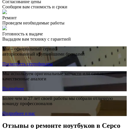
Согласование цены
Сообщим вам стоимость и сроки
Ремонт
Проведем необходимые работы
Готовность к выдаче
Выдадим вам технику с гарантией
Мы – официальный сервис,
авторизованный крупнейшими брендами
Посмотреть сертификаты
Мы используем оригинальные запчасти или самые
качественные аналоги
Подробнее
Более чем за 27 лет своей работы мы собрали отличную
команду профессионалов
Подробнее о нас
Отзывы о ремонте ноутбуков в Серсо