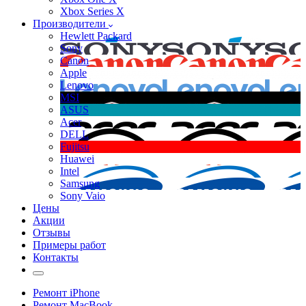
Xbox Series X
Производители
Hewlett Packard
Sony
Canon
Apple
Lenovo
MSI
ASUS
Acer
DELL
Fujitsu
Huawei
Intel
Samsung
Sony Vaio
Цены
Акции
Отзывы
Примеры работ
Контакты
Ремонт iPhone
Ремонт MacBook