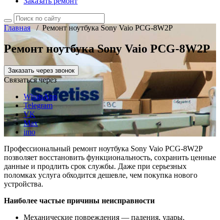
Заказать ремонт
Главная
/
Ремонт ноутбука Sony Vaio PCG-8W2P
Ремонт ноутбука Sony Vaio PCG-8W2P
Заказать через звонок
Связаться через
WhatsApp
Telegram
VK
Max
imo
Профессиональный ремонт ноутбука Sony Vaio PCG-8W2P
позволяет восстановить функциональность, сохранить ценные
данные и продлить срок службы. Даже при серьезных
поломках услуга обходится дешевле, чем покупка нового
устройства.
Наиболее частые причины неисправности
Механические повреждения — падения, удары,