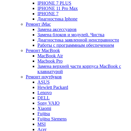
IPHONE 7 PLUS
IPHONE 11 Pro Max
IPHONE 7
Диагностика Iphone
Ремонт iMac
Замена аксессуаров
Замена блоков и модулей. Чистка
Диагностика заявленной неисправности
Работы с программным обеспечением
Ремонт MacBook
MacBook Air
Macbook Pro
Замена верхней части корпуса MacBook с
клавиатурой
Ремонт ноутбуков
ASUS
Hewlett Packard
Lenovo
DELL
Sony VAIO
Xiaomi
Fujitsu
Fujitsu Siemens
MSI
Acer