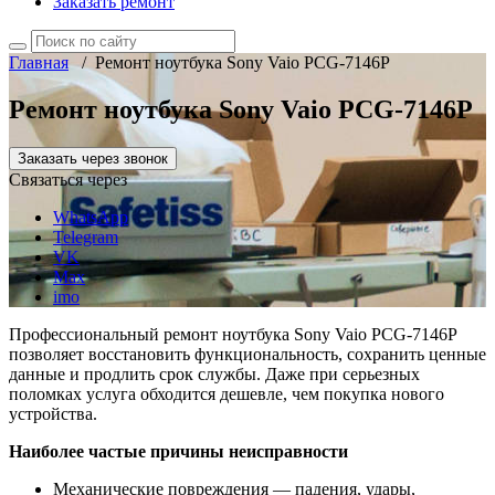
Заказать ремонт
Главная
/
Ремонт ноутбука Sony Vaio PCG-7146P
Ремонт ноутбука Sony Vaio PCG-7146P
Заказать через звонок
Связаться через
WhatsApp
Telegram
VK
Max
imo
Профессиональный ремонт ноутбука Sony Vaio PCG-7146P
позволяет восстановить функциональность, сохранить ценные
данные и продлить срок службы. Даже при серьезных
поломках услуга обходится дешевле, чем покупка нового
устройства.
Наиболее частые причины неисправности
Механические повреждения — падения, удары,