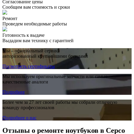
Согласование цены
Сообщим вам стоимость и сроки
Ремонт
Проведем необходимые работы
Готовность к выдаче
Выдадим вам технику с гарантией
Мы – официальный сервис,
авторизованный крупнейшими брендами
Посмотреть сертификаты
Мы используем оригинальные запчасти или самые
качественные аналоги
Подробнее
Более чем за 27 лет своей работы мы собрали отличную
команду профессионалов
Подробнее о нас
Отзывы о ремонте ноутбуков в Серсо