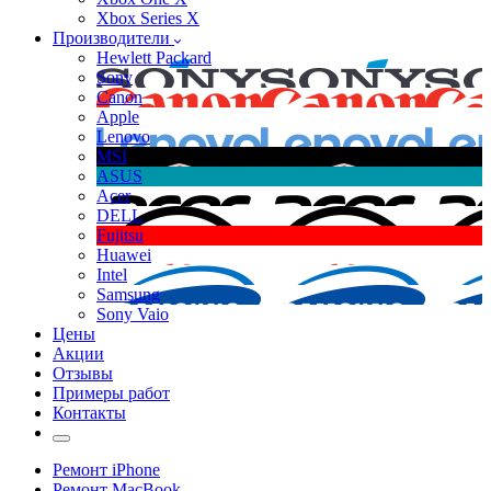
Xbox Series X
Производители
Hewlett Packard
Sony
Canon
Apple
Lenovo
MSI
ASUS
Acer
DELL
Fujitsu
Huawei
Intel
Samsung
Sony Vaio
Цены
Акции
Отзывы
Примеры работ
Контакты
Ремонт iPhone
Ремонт MacBook