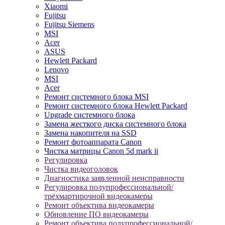
Xiaomi
Fujitsu
Fujitsu Siemens
MSI
Acer
ASUS
Hewlett Packard
Lenovo
MSI
Acer
Ремонт системного блока MSI
Ремонт системного блока Hewlett Packard
Upgrade системного блока
Замена жесткого диска системного блока
Замена накопителя на SSD
Ремонт фотоаппарата Canon
Чистка матрицы Canon 5d mark ii
Регулировка
Чистка видеоголовок
Диагностика заявленной неисправности
Регулировка полупрофессиональной/
трёхмартирочной видеокамеры
Ремонт объектива видеокамеры
Обновление ПО видеокамеры
Ремонт объектива полупрофессиональной/