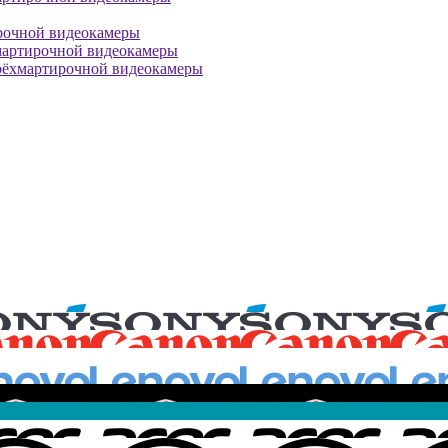
рочной видеокамеры
мартирочной видеокамеры
рёхмартирочной видеокамеры