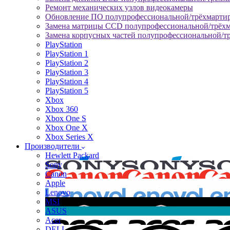
Ремонт механических узлов видеокамеры
Обновление ПО полупрофессиональной/трёхмарти
Замена матрицы CCD полупрофессиональной/трёх
Замена корпусных частей полупрофессиональной/т
PlayStation
PlayStation 1
PlayStation 2
PlayStation 3
PlayStation 4
PlayStation 5
Xbox
Xbox 360
Xbox One S
Xbox One X
Xbox Series X
Производители
Hewlett Packard
Sony
Canon
Apple
Lenovo
MSI
ASUS
Acer
DELL