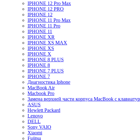
IPHONE 12 Pro Max
IPHONE 12 PRO
IPHONE 12
IPHONE 11 Pro Max
IPHONE 11 Pro
IPHONE 11
IPHONE XR
IPHONE XS MAX
IPHONE XS
IPHONE X
IPHONE 8 PLUS
IPHONE 8
IPHONE 7 PLUS
IPHONE 7
Диагностика Iphone
MacBook Air
Macbook Pro
Замена верхней части корпуса MacBook с клавиату
ASUS
Hewlett Packard
Lenovo
DELL
Sony VAIO
Xiaomi
Fujitsu