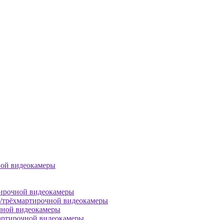
ной видеокамеры
тирочной видеокамеры
й/трёхмартирочной видеокамеры
чной видеокамеры
артирочной видеокамеры