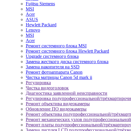
Fujitsu Siemens
MSI
Acer
ASUS
Hewlett Packard
Lenovo
MSI
Acer
Ремонт системного блока MSI
Ремонт системного блока Hewlett Packard
Upgrade системного блока
Замена жесткого диска системного блока
Замена накопителя на SSD
Ремонт фотоаппарата Canon
Чистка матрицы Canon 5d mark ii
Регулировка
Чистка видеоголовок
Диагностика заявленной неисправности
Регулировка полупрофессиональной/трёхмартироч
Ремонт объектива видеокамеры
Обновление ПО видеокамеры
Ремонт объектива полупрофессиональной/трёхмар
Ремонт механических узлов полупрофессионально
Ремонт платы полупрофессиональной/трёхмартиро
Замена дисплея LCD полупрофессиональной/трёхм