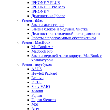
IPHONE 7 PLUS
IPHONE 11 Pro Max
IPHONE 7
Диагностика Iphone
Ремонт iMac
Замена аксессуаров
Замена блоков и модулей. Чистка
Диагностика заявленной неисправности
Работы с программным обеспечением
Ремонт MacBook
MacBook Air
Macbook Pro
Замена верхней части корпуса MacBook с
клавиатурой
Ремонт ноутбуков
ASUS
Hewlett Packard
Lenovo
DELL
Sony VAIO
Xiaomi
Fujitsu
Fujitsu Siemens
MSI
Acer