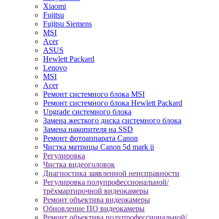
Xiaomi
Fujitsu
Fujitsu Siemens
MSI
Acer
ASUS
Hewlett Packard
Lenovo
MSI
Acer
Ремонт системного блока MSI
Ремонт системного блока Hewlett Packard
Upgrade системного блока
Замена жесткого диска системного блока
Замена накопителя на SSD
Ремонт фотоаппарата Canon
Чистка матрицы Canon 5d mark ii
Регулировка
Чистка видеоголовок
Диагностика заявленной неисправности
Регулировка полупрофессиональной/
трёхмартирочной видеокамеры
Ремонт объектива видеокамеры
Обновление ПО видеокамеры
Ремонт объектива полупрофессиональной/