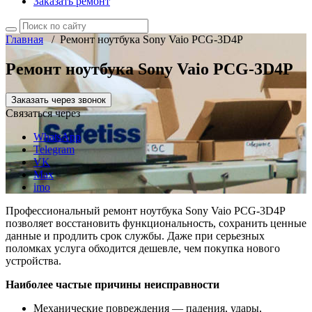
Заказать ремонт
Главная
/
Ремонт ноутбука Sony Vaio PCG-3D4P
Ремонт ноутбука Sony Vaio PCG-3D4P
Заказать через звонок
Связаться через
WhatsApp
Telegram
VK
Max
imo
Профессиональный ремонт ноутбука Sony Vaio PCG-3D4P
позволяет восстановить функциональность, сохранить ценные
данные и продлить срок службы. Даже при серьезных
поломках услуга обходится дешевле, чем покупка нового
устройства.
Наиболее частые причины неисправности
Механические повреждения — падения, удары,