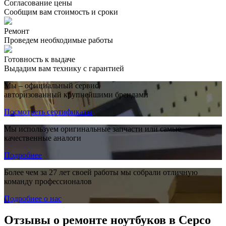
Согласование цены
Сообщим вам стоимость и сроки
Ремонт
Проведем необходимые работы
Готовность к выдаче
Выдадим вам технику с гарантией
Мы – официальный сервис,
авторизованный крупнейшими брендами
Посмотреть сертификаты
Мы используем оригинальные запчасти или самые
качественные аналоги
Подробнее
Более чем за 27 лет своей работы мы собрали отличную
команду профессионалов
Подробнее о нас
Отзывы о ремонте ноутбуков в Серсо