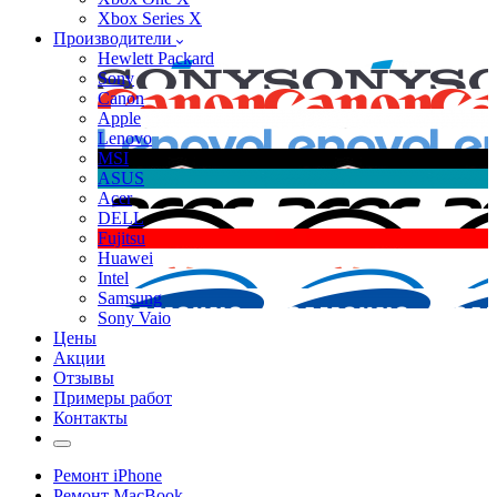
Xbox Series X
Производители
Hewlett Packard
Sony
Canon
Apple
Lenovo
MSI
ASUS
Acer
DELL
Fujitsu
Huawei
Intel
Samsung
Sony Vaio
Цены
Акции
Отзывы
Примеры работ
Контакты
Ремонт iPhone
Ремонт MacBook