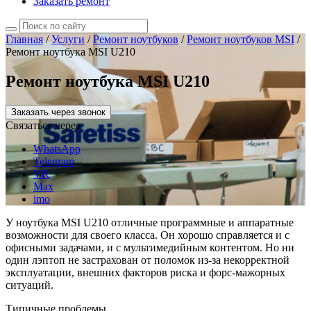
Заказать ремонт
Главная
/
Услуги
/
Ремонт ноутбуков
/
Ремонт ноутбуков MSI
/
Ремонт ноутбука MSI U210
Ремонт ноутбука MSI U210
Заказать через звонок
Связаться через
WhatsApp
Telegram
VK
Max
imo
У ноутбука MSI U210 отличные программные и аппаратные
возможности для своего класса. Он хорошо справляется и с
офисными задачами, и с мультимедийным контентом. Но ни
один лэптоп не застрахован от поломок из-за некорректной
эксплуатации, внешних факторов риска и форс-мажорных
ситуаций.
Типичные проблемы