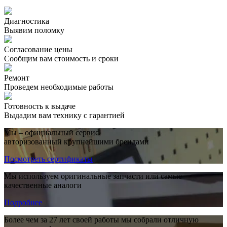
Диагностика
Выявим поломку
Согласование цены
Сообщим вам стоимость и сроки
Ремонт
Проведем необходимые работы
Готовность к выдаче
Выдадим вам технику с гарантией
Мы – официальный сервис,
авторизованный крупнейшими брендами
Посмотреть сертификаты
Мы используем оригинальные запчасти или самые
качественные аналоги
Подробнее
Более чем за 27 лет своей работы мы собрали отличную