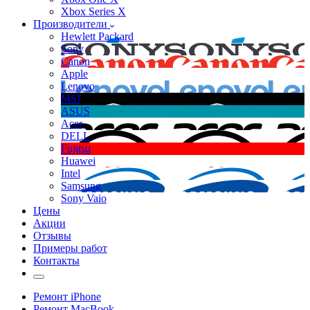
Xbox Series X
Производители
Hewlett Packard
Sony
Canon
Apple
Lenovo
MSI
ASUS
Acer
DELL
Fujitsu
Huawei
Intel
Samsung
Sony Vaio
Цены
Акции
Отзывы
Примеры работ
Контакты
Ремонт iPhone
Ремонт MacBook