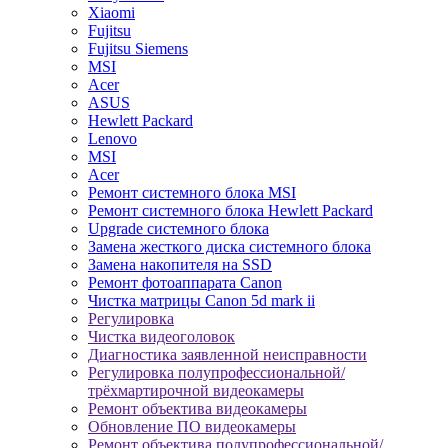
Xiaomi
Fujitsu
Fujitsu Siemens
MSI
Acer
ASUS
Hewlett Packard
Lenovo
MSI
Acer
Ремонт системного блока MSI
Ремонт системного блока Hewlett Packard
Upgrade системного блока
Замена жесткого диска системного блока
Замена накопителя на SSD
Ремонт фотоаппарата Canon
Чистка матрицы Canon 5d mark ii
Регулировка
Чистка видеоголовок
Диагностика заявленной неисправности
Регулировка полупрофессиональной/
трёхмартирочной видеокамеры
Ремонт объектива видеокамеры
Обновление ПО видеокамеры
Ремонт объектива полупрофессиональной/