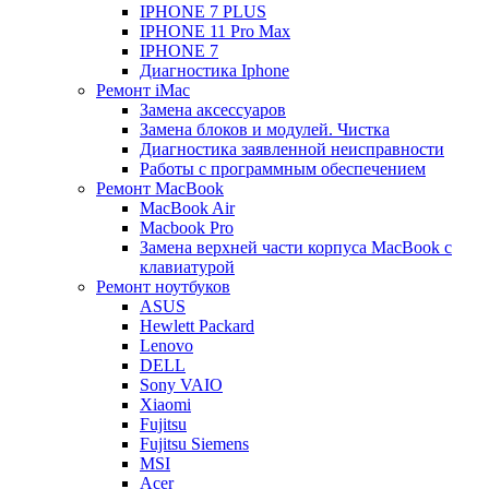
IPHONE 7 PLUS
IPHONE 11 Pro Max
IPHONE 7
Диагностика Iphone
Ремонт iMac
Замена аксессуаров
Замена блоков и модулей. Чистка
Диагностика заявленной неисправности
Работы с программным обеспечением
Ремонт MacBook
MacBook Air
Macbook Pro
Замена верхней части корпуса MacBook с
клавиатурой
Ремонт ноутбуков
ASUS
Hewlett Packard
Lenovo
DELL
Sony VAIO
Xiaomi
Fujitsu
Fujitsu Siemens
MSI
Acer