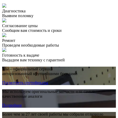
Диагностика
Выявим поломку
Согласование цены
Сообщим вам стоимость и сроки
Ремонт
Проведем необходимые работы
Готовность к выдаче
Выдадим вам технику с гарантией
Мы – официальный сервис,
авторизованный крупнейшими брендами
Посмотреть сертификаты
Мы используем оригинальные запчасти или самые
качественные аналоги
Подробнее
Более чем за 27 лет своей работы мы собрали отличную