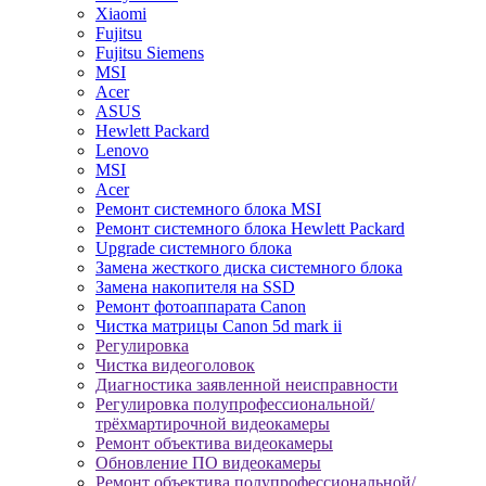
Xiaomi
Fujitsu
Fujitsu Siemens
MSI
Acer
ASUS
Hewlett Packard
Lenovo
MSI
Acer
Ремонт системного блока MSI
Ремонт системного блока Hewlett Packard
Upgrade системного блока
Замена жесткого диска системного блока
Замена накопителя на SSD
Ремонт фотоаппарата Canon
Чистка матрицы Canon 5d mark ii
Регулировка
Чистка видеоголовок
Диагностика заявленной неисправности
Регулировка полупрофессиональной/
трёхмартирочной видеокамеры
Ремонт объектива видеокамеры
Обновление ПО видеокамеры
Ремонт объектива полупрофессиональной/