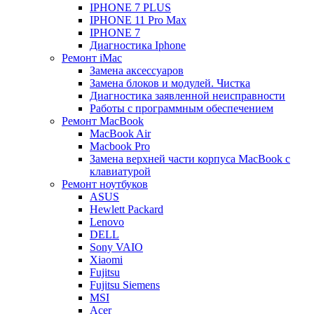
IPHONE 7 PLUS
IPHONE 11 Pro Max
IPHONE 7
Диагностика Iphone
Ремонт iMac
Замена аксессуаров
Замена блоков и модулей. Чистка
Диагностика заявленной неисправности
Работы с программным обеспечением
Ремонт MacBook
MacBook Air
Macbook Pro
Замена верхней части корпуса MacBook с
клавиатурой
Ремонт ноутбуков
ASUS
Hewlett Packard
Lenovo
DELL
Sony VAIO
Xiaomi
Fujitsu
Fujitsu Siemens
MSI
Acer