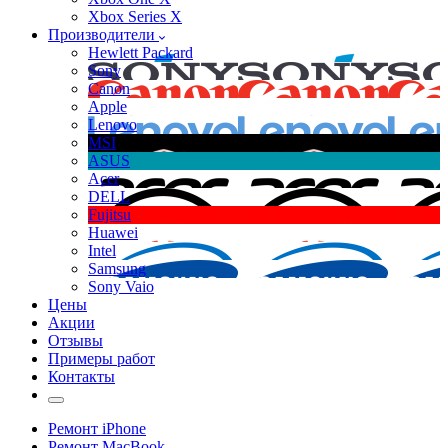
Xbox Series X
Производители
Hewlett Packard
Sony
Canon
Apple
Lenovo
MSI
ASUS
Acer
DELL
Fujitsu
Huawei
Intel
Samsung
Sony Vaio
Цены
Акции
Отзывы
Примеры работ
Контакты
Ремонт iPhone
Ремонт MacBook