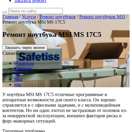
Заказать ремонт
Главная
/
Услуги
/
Ремонт ноутбуков
/
Ремонт ноутбуков MSI
/
Ремонт ноутбука MSI MS 17C5
Ремонт ноутбука MSI MS 17C5
Заказать через звонок
Связаться через
WhatsApp
Telegram
VK
Max
imo
У ноутбука MSI MS 17C5 отличные программные и
аппаратные возможности для своего класса. Он хорошо
справляется и с офисными задачами, и с мультимедийным
контентом. Но ни один лэптоп не застрахован от поломок из-
за некорректной эксплуатации, внешних факторов риска и
форс-мажорных ситуаций.
Типичные проблемы