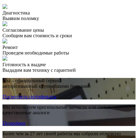
Диагностика
Выявим поломку
Согласование цены
Сообщим вам стоимость и сроки
Ремонт
Проведем необходимые работы
Готовность к выдаче
Выдадим вам технику с гарантией
Мы – официальный сервис,
авторизованный крупнейшими брендами
Посмотреть сертификаты
Мы используем оригинальные запчасти или самые
качественные аналоги
Подробнее
Более чем за 27 лет своей работы мы собрали отличную