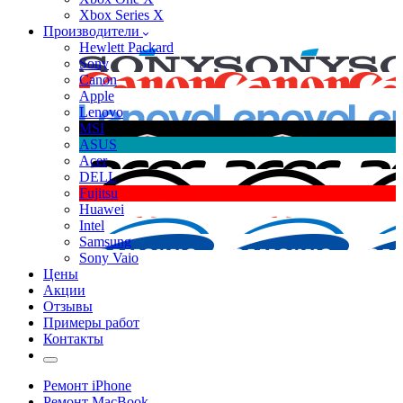
Xbox Series X
Производители
Hewlett Packard
Sony
Canon
Apple
Lenovo
MSI
ASUS
Acer
DELL
Fujitsu
Huawei
Intel
Samsung
Sony Vaio
Цены
Акции
Отзывы
Примеры работ
Контакты
Ремонт iPhone
Ремонт MacBook