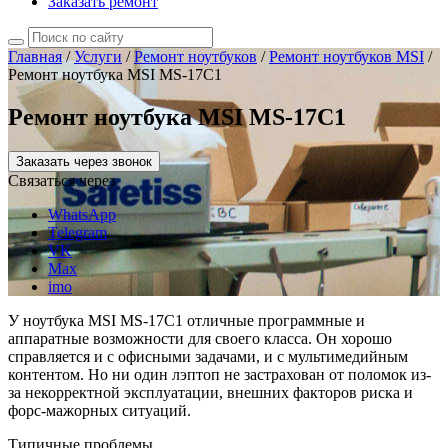
Заказать ремонт
Главная
/
Услуги
/
Ремонт ноутбуков
/
Ремонт ноутбуков MSI
/
Ремонт ноутбука MSI MS-17C1
Ремонт ноутбука MSI MS-17C1
Заказать через звонок
Связаться через
WhatsApp
Telegram
VK
Max
imo
У ноутбука MSI MS-17C1 отличные программные и
аппаратные возможности для своего класса. Он хорошо
справляется и с офисными задачами, и с мультимедийным
контентом. Но ни один лэптоп не застрахован от поломок из-
за некорректной эксплуатации, внешних факторов риска и
форс-мажорных ситуаций.
Типичные проблемы