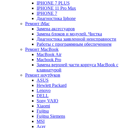
IPHONE 7 PLUS
IPHONE 11 Pro Max
IPHONE 7
Диагностика Iphone
Ремонт iMac
Замена аксессуаров
Замена блоков и модулей. Чистка
Диагностика заявленной неисправности
Работы с программным обеспечением
Ремонт MacBook
MacBook Air
Macbook Pro
Замена верхней части корпуса MacBook с
клавиатурой
Ремонт ноутбуков
ASUS
Hewlett Packard
Lenovo
DELL
Sony VAIO
Xiaomi
Fujitsu
Fujitsu Siemens
MSI
Acer