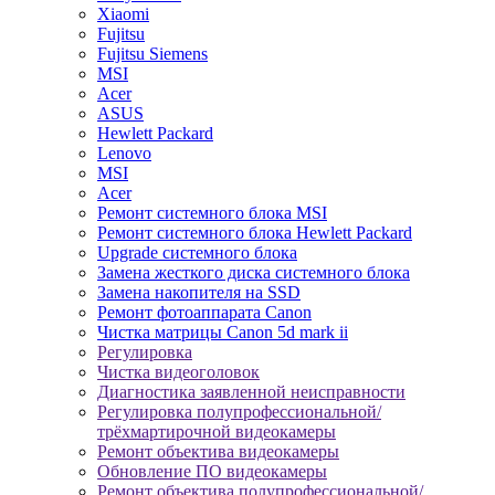
Xiaomi
Fujitsu
Fujitsu Siemens
MSI
Acer
ASUS
Hewlett Packard
Lenovo
MSI
Acer
Ремонт системного блока MSI
Ремонт системного блока Hewlett Packard
Upgrade системного блока
Замена жесткого диска системного блока
Замена накопителя на SSD
Ремонт фотоаппарата Canon
Чистка матрицы Canon 5d mark ii
Регулировка
Чистка видеоголовок
Диагностика заявленной неисправности
Регулировка полупрофессиональной/
трёхмартирочной видеокамеры
Ремонт объектива видеокамеры
Обновление ПО видеокамеры
Ремонт объектива полупрофессиональной/