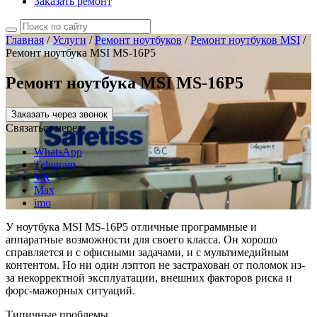
Заказать ремонт
Главная
/
Услуги
/
Ремонт ноутбуков
/
Ремонт ноутбуков MSI
/
Ремонт ноутбука MSI MS-16P5
Ремонт ноутбука MSI MS-16P5
Заказать через звонок
Связаться через
WhatsApp
Telegram
VK
Max
imo
У ноутбука MSI MS-16P5 отличные программные и
аппаратные возможности для своего класса. Он хорошо
справляется и с офисными задачами, и с мультимедийным
контентом. Но ни один лэптоп не застрахован от поломок из-
за некорректной эксплуатации, внешних факторов риска и
форс-мажорных ситуаций.
Типичные проблемы