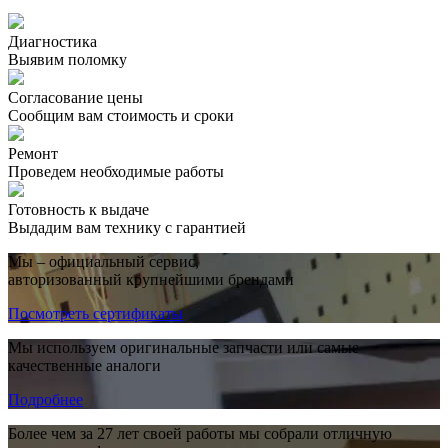
Диагностика
Выявим поломку
Согласование цены
Сообщим вам стоимость и сроки
Ремонт
Проведем необходимые работы
Готовность к выдаче
Выдадим вам технику с гарантией
Мы – официальный сервис,
авторизованный крупнейшими брендами
Посмотреть сертификаты
Мы используем оригинальные запчасти или самые
качественные аналоги
Подробнее
Более чем за 27 лет своей работы мы собрали отличную