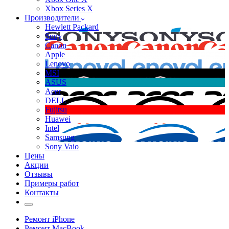
Xbox Series X
Производители
Hewlett Packard
Sony
Canon
Apple
Lenovo
MSI
ASUS
Acer
DELL
Fujitsu
Huawei
Intel
Samsung
Sony Vaio
Цены
Акции
Отзывы
Примеры работ
Контакты
Ремонт iPhone
Ремонт MacBook