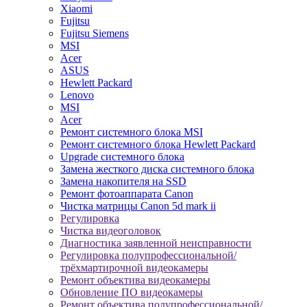
Xiaomi
Fujitsu
Fujitsu Siemens
MSI
Acer
ASUS
Hewlett Packard
Lenovo
MSI
Acer
Ремонт системного блока MSI
Ремонт системного блока Hewlett Packard
Upgrade системного блока
Замена жесткого диска системного блока
Замена накопителя на SSD
Ремонт фотоаппарата Canon
Чистка матрицы Canon 5d mark ii
Регулировка
Чистка видеоголовок
Диагностика заявленной неисправности
Регулировка полупрофессиональной/
трёхмартирочной видеокамеры
Ремонт объектива видеокамеры
Обновление ПО видеокамеры
Ремонт объектива полупрофессиональной/