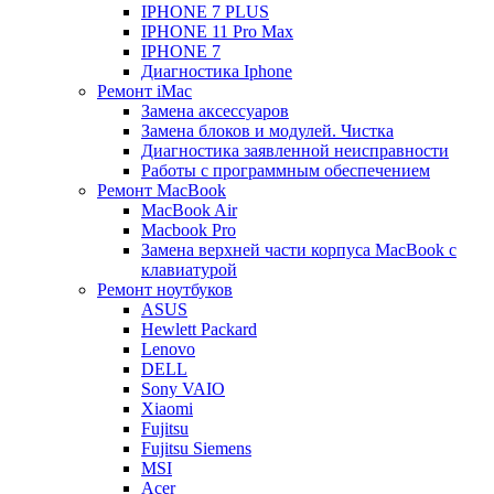
IPHONE 7 PLUS
IPHONE 11 Pro Max
IPHONE 7
Диагностика Iphone
Ремонт iMac
Замена аксессуаров
Замена блоков и модулей. Чистка
Диагностика заявленной неисправности
Работы с программным обеспечением
Ремонт MacBook
MacBook Air
Macbook Pro
Замена верхней части корпуса MacBook с
клавиатурой
Ремонт ноутбуков
ASUS
Hewlett Packard
Lenovo
DELL
Sony VAIO
Xiaomi
Fujitsu
Fujitsu Siemens
MSI
Acer