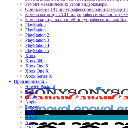
Ремонт механических узлов видеокамеры
Обновление ПО полупрофессиональной/трёхмарти
Замена матрицы CCD полупрофессиональной/трёх
Замена корпусных частей полупрофессиональной/т
PlayStation
PlayStation 1
PlayStation 2
PlayStation 3
PlayStation 4
PlayStation 5
Xbox
Xbox 360
Xbox One S
Xbox One X
Xbox Series X
Производители
Hewlett Packard
Sony
Canon
Apple
Lenovo
MSI
ASUS
Acer
DELL