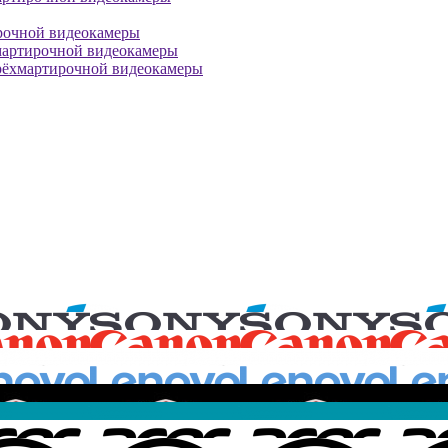
рочной видеокамеры
мартирочной видеокамеры
рёхмартирочной видеокамеры