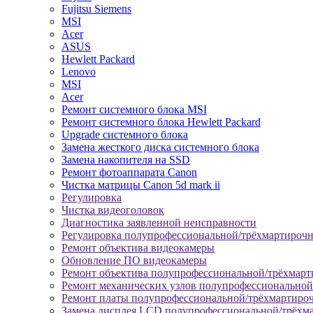
Fujitsu Siemens
MSI
Acer
ASUS
Hewlett Packard
Lenovo
MSI
Acer
Ремонт системного блока MSI
Ремонт системного блока Hewlett Packard
Upgrade системного блока
Замена жесткого диска системного блока
Замена накопителя на SSD
Ремонт фотоаппарата Canon
Чистка матрицы Canon 5d mark ii
Регулировка
Чистка видеоголовок
Диагностика заявленной неисправности
Регулировка полупрофессиональной/трёхмартироч
Ремонт объектива видеокамеры
Обновление ПО видеокамеры
Ремонт объектива полупрофессиональной/трёхмар
Ремонт механических узлов полупрофессионально
Ремонт платы полупрофессиональной/трёхмартиро
Замена дисплея LCD полупрофессиональной/трёхм