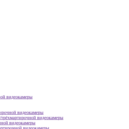
ной видеокамеры
тирочной видеокамеры
й/трёхмартирочной видеокамеры
чной видеокамеры
артирочной видеокамеры