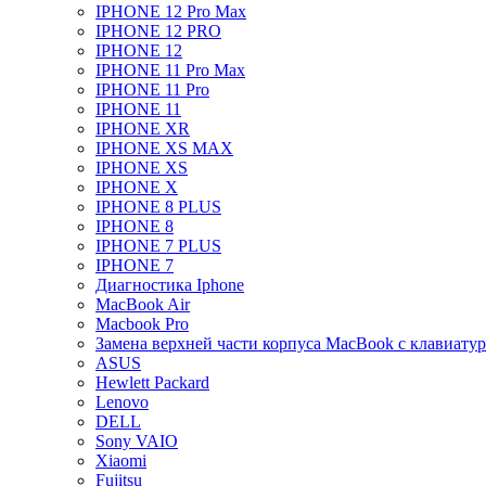
IPHONE 12 Pro Max
IPHONE 12 PRO
IPHONE 12
IPHONE 11 Pro Max
IPHONE 11 Pro
IPHONE 11
IPHONE XR
IPHONE XS MAX
IPHONE XS
IPHONE X
IPHONE 8 PLUS
IPHONE 8
IPHONE 7 PLUS
IPHONE 7
Диагностика Iphone
MacBook Air
Macbook Pro
Замена верхней части корпуса MacBook с клавиату
ASUS
Hewlett Packard
Lenovo
DELL
Sony VAIO
Xiaomi
Fujitsu