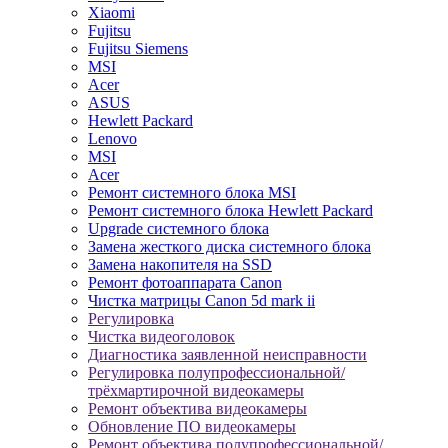
Xiaomi
Fujitsu
Fujitsu Siemens
MSI
Acer
ASUS
Hewlett Packard
Lenovo
MSI
Acer
Ремонт системного блока MSI
Ремонт системного блока Hewlett Packard
Upgrade системного блока
Замена жесткого диска системного блока
Замена накопителя на SSD
Ремонт фотоаппарата Canon
Чистка матрицы Canon 5d mark ii
Регулировка
Чистка видеоголовок
Диагностика заявленной неисправности
Регулировка полупрофессиональной/
трёхмартирочной видеокамеры
Ремонт объектива видеокамеры
Обновление ПО видеокамеры
Ремонт объектива полупрофессиональной/