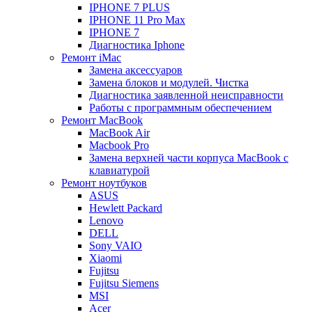
IPHONE 7 PLUS
IPHONE 11 Pro Max
IPHONE 7
Диагностика Iphone
Ремонт iMac
Замена аксессуаров
Замена блоков и модулей. Чистка
Диагностика заявленной неисправности
Работы с программным обеспечением
Ремонт MacBook
MacBook Air
Macbook Pro
Замена верхней части корпуса MacBook с
клавиатурой
Ремонт ноутбуков
ASUS
Hewlett Packard
Lenovo
DELL
Sony VAIO
Xiaomi
Fujitsu
Fujitsu Siemens
MSI
Acer