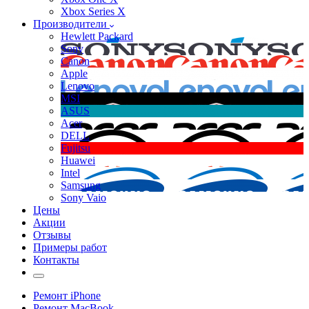
Xbox Series X
Производители
Hewlett Packard
Sony
Canon
Apple
Lenovo
MSI
ASUS
Acer
DELL
Fujitsu
Huawei
Intel
Samsung
Sony Vaio
Цены
Акции
Отзывы
Примеры работ
Контакты
Ремонт iPhone
Ремонт MacBook