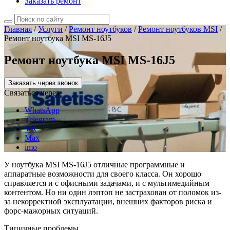
Заказать ремонт
Главная
/
Услуги
/
Ремонт ноутбуков
/
Ремонт ноутбуков MSI
/
Ремонт ноутбука MSI MS-16J5
Ремонт ноутбука MSI MS-16J5
Заказать через звонок
Связаться через
WhatsApp
Telegram
VK
Max
imo
У ноутбука MSI MS-16J5 отличные программные и
аппаратные возможности для своего класса. Он хорошо
справляется и с офисными задачами, и с мультимедийным
контентом. Но ни один лэптоп не застрахован от поломок из-
за некорректной эксплуатации, внешних факторов риска и
форс-мажорных ситуаций.
Типичные проблемы