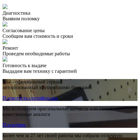
Диагностика
Выявим поломку
Согласование цены
Сообщим вам стоимость и сроки
Ремонт
Проведем необходимые работы
Готовность к выдаче
Выдадим вам технику с гарантией
Мы – официальный сервис,
авторизованный крупнейшими брендами
Посмотреть сертификаты
Мы используем оригинальные запчасти или самые
качественные аналоги
Подробнее
Более чем за 27 лет своей работы мы собрали отличную