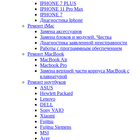
IPHONE 7 PLUS
IPHONE 11 Pro Max
IPHONE 7
Диагностика Iphone
Ремонт iMac
Замена аксессуаров
Замена блоков и модулей. Чистка
Диагностика заявленной неисправности
Работы с программным обеспечением
Ремонт MacBook
MacBook Air
Macbook Pro
Замена верхней части корпуса MacBook с
клавиатурой
Ремонт ноутбуков
ASUS
Hewlett Packard
Lenovo
DELL
Sony VAIO
Xiaomi
Fujitsu
Fujitsu Siemens
MSI
Acer