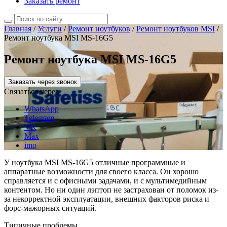
Заказать ремонт
Главная
/
Услуги
/
Ремонт ноутбуков
/
Ремонт ноутбуков MSI
/
Ремонт ноутбука MSI MS-16G5
Ремонт ноутбука MSI MS-16G5
Заказать через звонок
Связаться через
WhatsApp
Telegram
VK
Max
imo
У ноутбука MSI MS-16G5 отличные программные и
аппаратные возможности для своего класса. Он хорошо
справляется и с офисными задачами, и с мультимедийным
контентом. Но ни один лэптоп не застрахован от поломок из-
за некорректной эксплуатации, внешних факторов риска и
форс-мажорных ситуаций.
Типичные проблемы