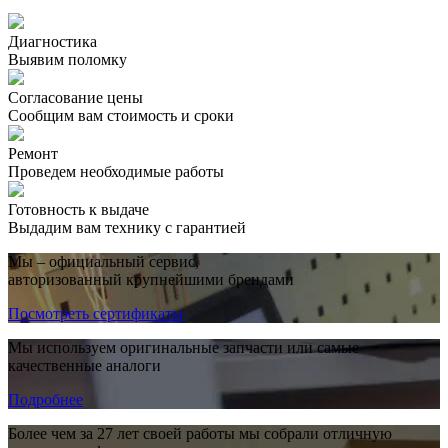
Диагностика
Выявим поломку
Согласование цены
Сообщим вам стоимость и сроки
Ремонт
Проведем необходимые работы
Готовность к выдаче
Выдадим вам технику с гарантией
Мы – официальный сервис,
авторизованный крупнейшими брендами
Посмотреть сертификаты
Мы используем оригинальные запчасти или самые
качественные аналоги
Подробнее
Более чем за 27 лет своей работы мы собрали отличную