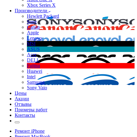
Xbox Series X
Производители
Hewlett Packard
Sony
Canon
Apple
Lenovo
MSI
ASUS
Acer
DELL
Fujitsu
Huawei
Intel
Samsung
Sony Vaio
Цены
Акции
Отзывы
Примеры работ
Контакты
Ремонт iPhone
Ремонт MacBook