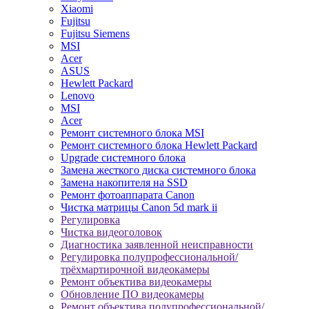
Xiaomi
Fujitsu
Fujitsu Siemens
MSI
Acer
ASUS
Hewlett Packard
Lenovo
MSI
Acer
Ремонт системного блока MSI
Ремонт системного блока Hewlett Packard
Upgrade системного блока
Замена жесткого диска системного блока
Замена накопителя на SSD
Ремонт фотоаппарата Canon
Чистка матрицы Canon 5d mark ii
Регулировка
Чистка видеоголовок
Диагностика заявленной неисправности
Регулировка полупрофессиональной/
трёхмартирочной видеокамеры
Ремонт объектива видеокамеры
Обновление ПО видеокамеры
Ремонт объектива полупрофессиональной/