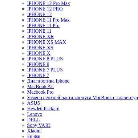
IPHONE 12 Pro Max
IPHONE 12 PRO
IPHONE 12
IPHONE 11 Pro Max
IPHONE 11 Pro
IPHONE 11
IPHONE XR
IPHONE XS MAX
IPHONE XS
IPHONE X
IPHONE 8 PLUS
IPHONE 8
IPHONE 7 PLUS
IPHONE 7
Диагностика Iphone
MacBook Air
Macbook Pro
Замена верхней части корпуса MacBook с клавиату
ASUS
Hewlett Packard
Lenovo
DELL
Sony VAIO
Xiaomi
Fujitsu