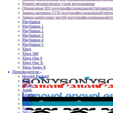
Ремонт механических узлов видеокамеры
Обновление ПО полупрофессиональной/трёхмарти
Замена матрицы CCD полупрофессиональной/трёх
Замена корпусных частей полупрофессиональной/т
PlayStation
PlayStation 1
PlayStation 2
PlayStation 3
PlayStation 4
PlayStation 5
Xbox
Xbox 360
Xbox One S
Xbox One X
Xbox Series X
Производители
Hewlett Packard
Sony
Canon
Apple
Lenovo
MSI
ASUS
Acer
DELL