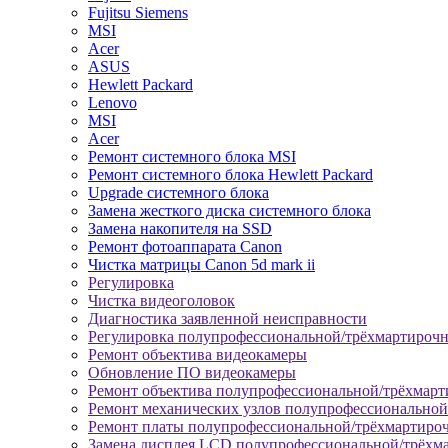
Fujitsu Siemens
MSI
Acer
ASUS
Hewlett Packard
Lenovo
MSI
Acer
Ремонт системного блока MSI
Ремонт системного блока Hewlett Packard
Upgrade системного блока
Замена жесткого диска системного блока
Замена накопителя на SSD
Ремонт фотоаппарата Canon
Чистка матрицы Canon 5d mark ii
Регулировка
Чистка видеоголовок
Диагностика заявленной неисправности
Регулировка полупрофессиональной/трёхмартироч
Ремонт объектива видеокамеры
Обновление ПО видеокамеры
Ремонт объектива полупрофессиональной/трёхмар
Ремонт механических узлов полупрофессионально
Ремонт платы полупрофессиональной/трёхмартиро
Замена дисплея LCD полупрофессиональной/трёхм