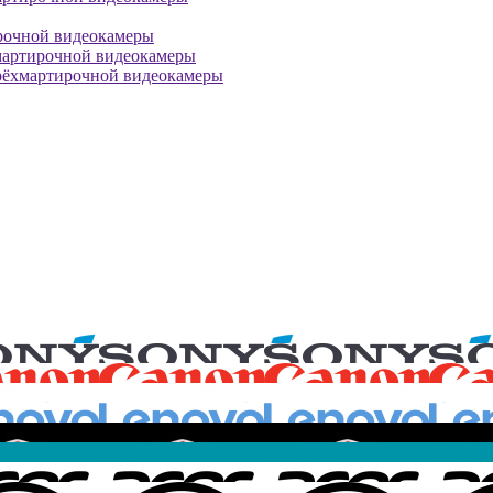
рочной видеокамеры
мартирочной видеокамеры
рёхмартирочной видеокамеры