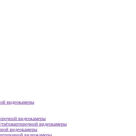
ной видеокамеры
тирочной видеокамеры
й/трёхмартирочной видеокамеры
чной видеокамеры
артирочной видеокамеры