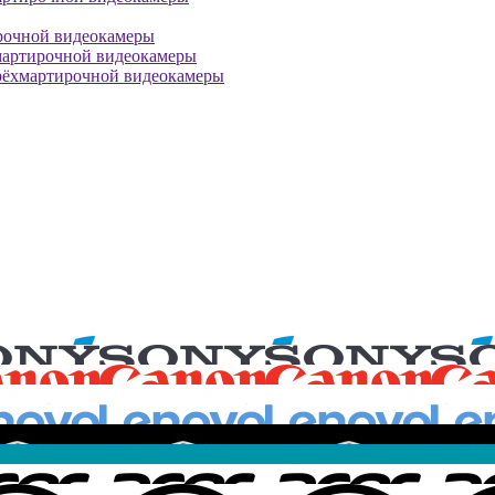
рочной видеокамеры
мартирочной видеокамеры
рёхмартирочной видеокамеры