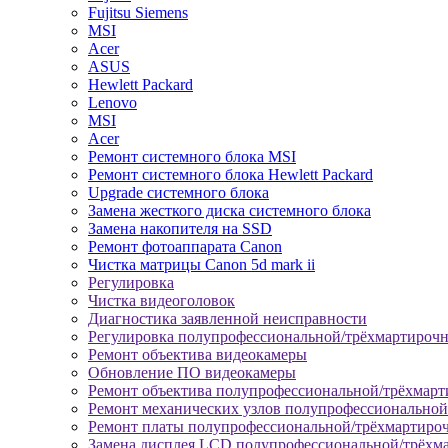
Fujitsu Siemens
MSI
Acer
ASUS
Hewlett Packard
Lenovo
MSI
Acer
Ремонт системного блока MSI
Ремонт системного блока Hewlett Packard
Upgrade системного блока
Замена жесткого диска системного блока
Замена накопителя на SSD
Ремонт фотоаппарата Canon
Чистка матрицы Canon 5d mark ii
Регулировка
Чистка видеоголовок
Диагностика заявленной неисправности
Регулировка полупрофессиональной/трёхмартироч
Ремонт объектива видеокамеры
Обновление ПО видеокамеры
Ремонт объектива полупрофессиональной/трёхмар
Ремонт механических узлов полупрофессионально
Ремонт платы полупрофессиональной/трёхмартиро
Замена дисплея LCD полупрофессиональной/трёхм