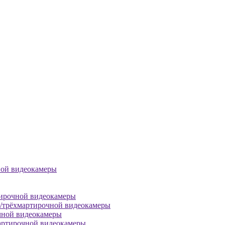
ной видеокамеры
тирочной видеокамеры
й/трёхмартирочной видеокамеры
чной видеокамеры
артирочной видеокамеры