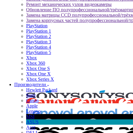
Ремонт механических узлов видеокамеры
Обновление ПО полупрофессиональной/трёхмарти
Замена матрицы CCD полупрофессиональной/трёх
Замена корпусных частей полупрофессиональной/т
PlayStation
PlayStation 1
PlayStation 2
PlayStation 3
PlayStation 4
PlayStation 5
Xbox
Xbox 360
Xbox One S
Xbox One X
Xbox Series X
Производители
Hewlett Packard
Sony
Canon
Apple
Lenovo
MSI
ASUS
Acer
DELL