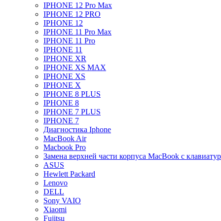
IPHONE 12 Pro Max
IPHONE 12 PRO
IPHONE 12
IPHONE 11 Pro Max
IPHONE 11 Pro
IPHONE 11
IPHONE XR
IPHONE XS MAX
IPHONE XS
IPHONE X
IPHONE 8 PLUS
IPHONE 8
IPHONE 7 PLUS
IPHONE 7
Диагностика Iphone
MacBook Air
Macbook Pro
Замена верхней части корпуса MacBook с клавиату
ASUS
Hewlett Packard
Lenovo
DELL
Sony VAIO
Xiaomi
Fujitsu