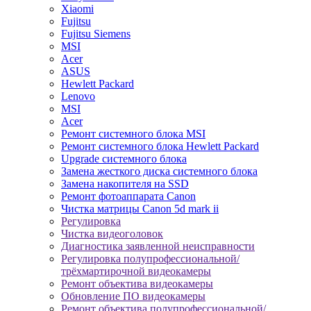
Xiaomi
Fujitsu
Fujitsu Siemens
MSI
Acer
ASUS
Hewlett Packard
Lenovo
MSI
Acer
Ремонт системного блока MSI
Ремонт системного блока Hewlett Packard
Upgrade системного блока
Замена жесткого диска системного блока
Замена накопителя на SSD
Ремонт фотоаппарата Canon
Чистка матрицы Canon 5d mark ii
Регулировка
Чистка видеоголовок
Диагностика заявленной неисправности
Регулировка полупрофессиональной/
трёхмартирочной видеокамеры
Ремонт объектива видеокамеры
Обновление ПО видеокамеры
Ремонт объектива полупрофессиональной/