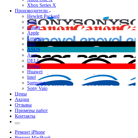
Xbox Series X
Производители
Hewlett Packard
Sony
Canon
Apple
Lenovo
MSI
ASUS
Acer
DELL
Fujitsu
Huawei
Intel
Samsung
Sony Vaio
Цены
Акции
Отзывы
Примеры работ
Контакты
Ремонт iPhone
Ремонт MacBook