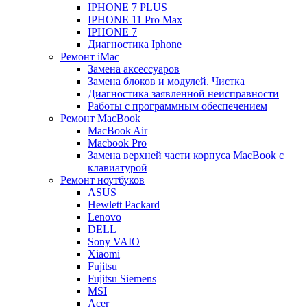
IPHONE 7 PLUS
IPHONE 11 Pro Max
IPHONE 7
Диагностика Iphone
Ремонт iMac
Замена аксессуаров
Замена блоков и модулей. Чистка
Диагностика заявленной неисправности
Работы с программным обеспечением
Ремонт MacBook
MacBook Air
Macbook Pro
Замена верхней части корпуса MacBook с
клавиатурой
Ремонт ноутбуков
ASUS
Hewlett Packard
Lenovo
DELL
Sony VAIO
Xiaomi
Fujitsu
Fujitsu Siemens
MSI
Acer