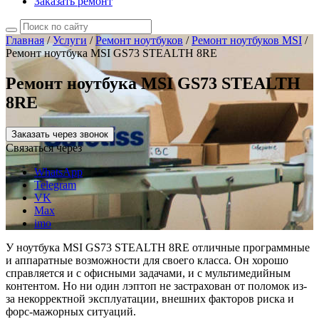
Заказать ремонт
Главная
/
Услуги
/
Ремонт ноутбуков
/
Ремонт ноутбуков MSI
/
Ремонт ноутбука MSI GS73 STEALTH 8RE
Ремонт ноутбука MSI GS73 STEALTH
8RE
Заказать через звонок
Связаться через
WhatsApp
Telegram
VK
Max
imo
У ноутбука MSI GS73 STEALTH 8RE отличные программные
и аппаратные возможности для своего класса. Он хорошо
справляется и с офисными задачами, и с мультимедийным
контентом. Но ни один лэптоп не застрахован от поломок из-
за некорректной эксплуатации, внешних факторов риска и
форс-мажорных ситуаций.