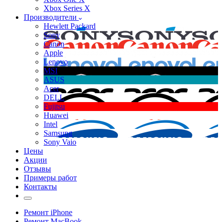
Xbox Series X
Производители
Hewlett Packard
Sony
Canon
Apple
Lenovo
MSI
ASUS
Acer
DELL
Fujitsu
Huawei
Intel
Samsung
Sony Vaio
Цены
Акции
Отзывы
Примеры работ
Контакты
Ремонт iPhone
Ремонт MacBook