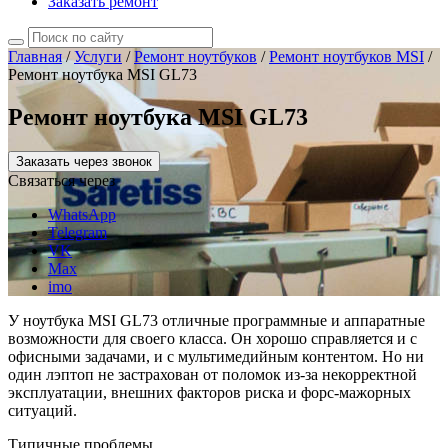
Заказать ремонт
Главная
/
Услуги
/
Ремонт ноутбуков
/
Ремонт ноутбуков MSI
/
Ремонт ноутбука MSI GL73
Ремонт ноутбука MSI GL73
Заказать через звонок
Связаться через
WhatsApp
Telegram
VK
Max
imo
У ноутбука MSI GL73 отличные программные и аппаратные
возможности для своего класса. Он хорошо справляется и с
офисными задачами, и с мультимедийным контентом. Но ни
один лэптоп не застрахован от поломок из-за некорректной
эксплуатации, внешних факторов риска и форс-мажорных
ситуаций.
Типичные проблемы