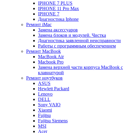
IPHONE 7 PLUS
IPHONE 11 Pro Max
IPHONE 7
Диагностика Iphone
Ремонт iMac
Замена аксессуаров
Замена блоков и модулей. Чистка
Диагностика заявленной неисправности
Работы с программным обеспечением
Ремонт MacBook
MacBook Air
Macbook Pro
Замена верхней части корпуса MacBook с
клавиатурой
Ремонт ноутбуков
ASUS
Hewlett Packard
Lenovo
DELL
Sony VAIO
Xiaomi
Fujitsu
Fujitsu Siemens
MSI
Acer