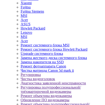
Xiaomi
Fujitsu
Fujitsu Siemens
MSI
Acer
ASUS
Hewlett Packard
Lenovo
MSI
Acer
Ремонт системного блока MSI
Ремонт системного блока Hewlett Packard
Upgrade системного блока
Замена жесткого диска системного блока
Замена накопителя на SSD
Ремонт фотоаппарата Canon
Чистка матрицы Canon 5d mark ii
Регулировка
Чистка видеоголовок
Диагностика заявленной неисправности
Регулировка полупрофессиональной/
трёхмартирочной видеокамеры
Ремонт объектива видеокамеры
Обновление ПО видеокамеры
Ремонт объектива полупрофессиональной/