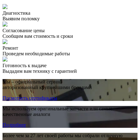
Диагностика
Выявим поломку
Согласование цены
Сообщим вам стоимость и сроки
Ремонт
Проведем необходимые работы
Готовность к выдаче
Выдадим вам технику с гарантией
Мы – официальный сервис,
авторизованный крупнейшими брендами
Посмотреть сертификаты
Мы используем оригинальные запчасти или самые
качественные аналоги
Подробнее
Более чем за 27 лет своей работы мы собрали отличную